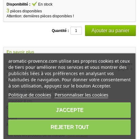
Disponibilité :
En stock
3
pièces disponibles
Attention: dernières pièces disponibles !
Quantité :
En savoir plus
aromatic-provence.com utilise ses propres cookies et ceux
onforme aux règles
Le
flacon de voyage à remplir d'Avril beauté
est
c
de tiers pour améliorer nos services et vous montrer des
européennes de sécurité
concernant les contenus des bagages à
publicités liées à vos préférences en analysant vos
mains dans les transports aériens (transparents et <100ml).
habitudes de navigation. Pour donner votre consentement
CARACTÉRISTIQUES
à son utilisation, appuyez sur le bouton Accepter.
- Bouchon dévisseur pour le remplissage
Politique de cookies
Personnaliser les cookies
- Bouchon disc top pour l'utilisation
- Hauteur 8 cm
QUANTITÉ
J'ACCEPTE
100ml
MARQUE
REJETER TOUT
Voir tous les produits de la marque :
Avril Beauté