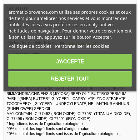
QUANTITÉ
aromatic-provence.com utilise ses propres cookies et ceux
de tiers pour améliorer nos services et vous montrer des
12g
publicités liées à vos préférences en analysant vos
habitudes de navigation. Pour donner votre consentement
MARQUE
à son utilisation, appuyez sur le bouton Accepter.
Voir tous les produits de la marque :
Avril cosmétique
Politique de cookies
Personnaliser les cookies
Origine Géographique
J'ACCEPTE
Fabriqué en France
COMPOSITION
REJETER TOUT
_TALC, TAPIOCA STARCH*, KAOLIN, COCO/CAPRYLATE CAPRATE,
SIMMONDSIA CHINENSIS (JOJOBA) SEED OIL*, BUTYROSPERMUM
PARKII (SHEA) BUTTER*, GLYCERYL CAPRYLATE, ZINC STEARATE,
TOCOPHEROL, GLYCERYL UNDECYLENATE, HELIANTHUS ANNUUS
(SUNFLOWER) SEED OIL.
MAY CONTAIN : CI 77492 (IRON OXIDE), CI 77981 (TITANIUM DIOXIDE),
CI 77499 (IRON OXIDE), CI 77491 (IRON OXIDE).
* Ingrédients issus de l'agriculture biologique.
99% du total des ingrédients sont d'origine naturelle.
20% du total des ingrédients sont issus de l'agriculture biologique._