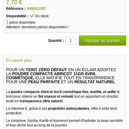
7,70 €
Référence :
AVR021307
Disponibilité :
En stock
1
pièce disponible
Attention: dernières pièces disponibles !
Quantité :
En savoir plus
POUR UN
TEINT ZÉRO DÉFAUT
EN UN ÉCLAIR ADOPTEZ
LA
POUDRE COMPACTE ABRICOT 11GR AVRIL
COSMÉTIQUE,
ELLE MATIFIE TOUT EN TRANSPARENCE
POUR UNE
PEAU PARFAITE
ET UN
RÉSULTAT NATUREL
.
La
poudre compacte Abricot Avril cosmétique
fixe, matifie, et unifie
le
teint pour obtenir un
fini soyeux et velouté
tout en apportant un résultat
toute en
transparence ultra naturel
.
La vitamine E, grâce à ses
propriétés antioxydantes
, offre à votre teint
protection.
Le complexe Jojoba, Karité et tournesol permet d'hydrater la peau sensible
et trop sèche tout au long de la journée.