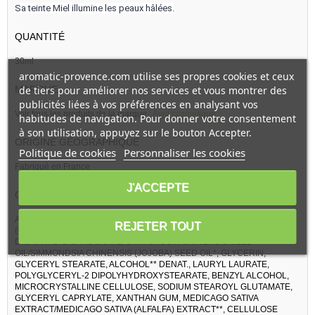
Sa teinte Miel illumine les peaux hâlées.
QUANTITÉ
30ml
aromatic-provence.com utilise ses propres cookies et ceux
de tiers pour améliorer nos services et vous montrer des
MARQUE
publicités liées à vos préférences en analysant vos
Voir tous les produits de la marque :
Avril cosmétique
habitudes de navigation. Pour donner votre consentement
à son utilisation, appuyez sur le bouton Accepter.
ORIGINE GÉOGRAPHIQUE
Politique de cookies
Personnaliser les cookies
Fabriqué en France
J'ACCEPTE
COMPOSITION
AQUA/WATER, COCOS NUCIFERA FRUIT WATER/COCOS NUCIFERA
REJETER TOUT
(COCONUT) FRUIT WATER*, CAPRYLIC/CAPRIC TRIGLYCERIDE,
DICAPRYLYL CARBONATE, SIMMONDSIA CHINENSIS SEED
OIL/SIMMONDSIA CHINENSIS (JOJOBA) SEED OIL*, GLYCERIN,
GLYCERYL STEARATE, ALCOHOL** DENAT., LAURYL LAURATE,
POLYGLYCERYL-2 DIPOLYHYDROXYSTEARATE, BENZYL ALCOHOL,
MICROCRYSTALLINE CELLULOSE, SODIUM STEAROYL GLUTAMATE,
GLYCERYL CAPRYLATE, XANTHAN GUM, MEDICAGO SATIVA
EXTRACT/MEDICAGO SATIVA (ALFALFA) EXTRACT**, CELLULOSE