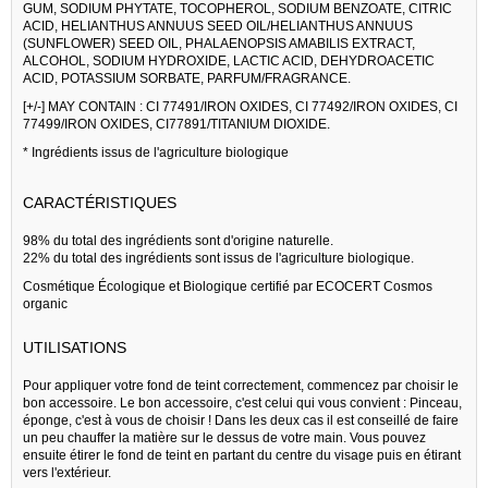
GUM, SODIUM PHYTATE, TOCOPHEROL, SODIUM BENZOATE, CITRIC
ACID, HELIANTHUS ANNUUS SEED OIL/HELIANTHUS ANNUUS
(SUNFLOWER) SEED OIL, PHALAENOPSIS AMABILIS EXTRACT,
ALCOHOL, SODIUM HYDROXIDE, LACTIC ACID, DEHYDROACETIC
ACID, POTASSIUM SORBATE, PARFUM/FRAGRANCE.
[+/-] MAY CONTAIN : CI 77491/IRON OXIDES, CI 77492/IRON OXIDES, CI
77499/IRON OXIDES, CI77891/TITANIUM DIOXIDE.
* Ingrédients issus de l'agriculture biologique
CARACTÉRISTIQUES
98% du total des ingrédients sont d'origine naturelle.
22% du total des ingrédients sont issus de l'agriculture biologique.
Cosmétique Écologique et Biologique certifié par ECOCERT Cosmos
organic
UTILISATIONS
Pour appliquer votre fond de teint correctement, commencez par choisir le
bon accessoire. Le bon accessoire, c'est celui qui vous convient : Pinceau,
éponge, c'est à vous de choisir ! Dans les deux cas il est conseillé de faire
un peu chauffer la matière sur le dessus de votre main. Vous pouvez
ensuite étirer le fond de teint en partant du centre du visage puis en étirant
vers l'extérieur.