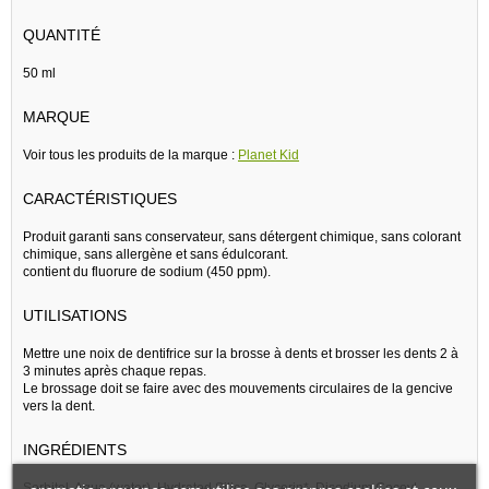
QUANTITÉ
50 ml
MARQUE
Voir tous les produits de la marque :
Planet Kid
CARACTÉRISTIQUES
Produit garanti sans conservateur, sans détergent chimique, sans colorant
chimique, sans allergène et sans édulcorant.
contient du fluorure de sodium (450 ppm).
UTILISATIONS
Mettre une noix de dentifrice sur la brosse à dents et brosser les dents 2 à
3 minutes après chaque repas.
Le brossage doit se faire avec des mouvements circulaires de la gencive
vers la dent.
INGRÉDIENTS
Sorbitol, Aqua (water), Hydrated Silica, Glycerin*, Disodium Cocoyl