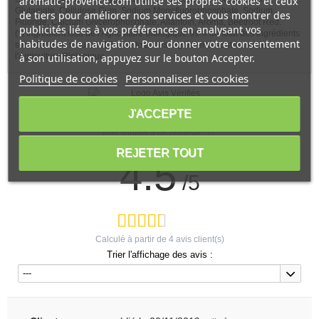
aromatic-provence.com utilise ses propres cookies et ceux
Glutamate, Cellulose Gum, Sodium Monofluorophosphate, Sodium
de tiers pour améliorer nos services et vous montrer des
Fluoride, Calcium Glycerophosphate, Allantoïn, Aroma, Beetroot Red.
publicités liées à vos préférences en analysant vos
(*) ingrédient issu de l'Agriculture Biologique.99% du total des ingrédients
habitudes de navigation. Pour donner votre consentement
sont d'origine naturelle12% du total des ingrédients sont issus de
l'Agriculture Biologique.
à son utilisation, appuyez sur le bouton Accepter.
Politique de cookies
Personnaliser les cookies
Voir l'attestation de confiance
J'ACCEPTE
Avis soumis à un contrôle
REJETER TOUT
4.5
/5
Calculé à partir de
4
avis client(s)
Trier l'affichage des avis :
---