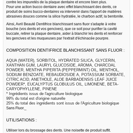
contre les impuretés de la plaque dentaire et encore bien plus.
Pour une action bucco dentaire avec effet blanchissant des dents, ce
produit de soins bucco-dentaires va intervenir dans l'apport de matières
abrasives douces comme la silice hydratée, le charbon actif, la bentonite.
Ainsi, Avril Beauté Dentifrice blanchissant sans fluor s'adapte à votre
bouche (vos dents et vos gencives), que ce soit pour purifier la cavité
buccale, retirer la plaque dentaire, aider à blanchir les dents et renforcer
les gencives et les muqueuses par l'extrait d'échinacée pourpre.
COMPOSITION DENTIFRICE BLANCHISSANT SANS FLUOR :
AQUA (WATER), SORBITOL, HYDRATED SILICA, GLYCERIN,
XANTHAN GUM, LAURYL GLUCOSIDE, AROMA, CHARCOAL
POWDER, MENTHA PIPERITA (PEPPERMINT) OIL, MENTHOL,
SODIUM BENZOATE, REBAUDIOSIDE A, POTASSIUM SORBATE,
CITRIC ACID, ANETHOLE, ALOE BARBADENSIS LEAF JUICE
POWDER*, EUCALYPTUS GLOBULUS OIL, LIMONENE, BETA-
CARYOPHYLLENE, PINENE
* Ingrédients issus de l'agriculture biologique
99% du total est d'origine naturelle
25% du total des ingrédients sont issus de l'Agriculture biologique
Sans Fluor._
UTILISATIONS :
Utiliser lors du brossage des dents. Une noisette de produit suffit.