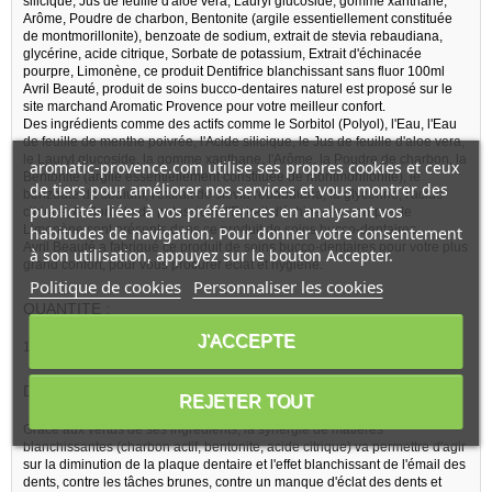
silicique, Jus de feuille d'aloe vera, Lauryl glucoside, gomme xanthane,
Arôme, Poudre de charbon, Bentonite (argile essentiellement constituée
de montmorillonite), benzoate de sodium, extrait de stevia rebaudiana,
glycérine, acide citrique, Sorbate de potassium, Extrait d'échinacée
pourpre, Limonène, ce produit Dentifrice blanchissant sans fluor 100ml
Avril Beauté, produit de soins bucco-dentaires naturel est proposé sur le
site marchand Aromatic Provence pour votre meilleur confort.
Des ingrédients comme des actifs comme le Sorbitol (Polyol), l'Eau, l'Eau
de feuille de menthe poivrée, l'Acide silicique, le Jus de feuille d'aloe vera,
le Lauryl glucoside, la gomme xanthane, l'Arôme, la Poudre de charbon, la
aromatic-provence.com utilise ses propres cookies et ceux
Bentonite (argile essentiellement constituée de montmorillonite), le
de tiers pour améliorer nos services et vous montrer des
benzoate de sodium, l'extrait de stevia rebaudiana, la glycérine, l'acide
publicités liées à vos préférences en analysant vos
citrique, le Sorbate de potassium, l'Extrait d'échinacée pourpre, le
Limonène sont présents dans ce produit de soins bucco-dentaires.
habitudes de navigation. Pour donner votre consentement
Avril Beauté a fabriqué ce produit de soins bucco-dentaires pour votre plus
à son utilisation, appuyez sur le bouton Accepter.
grand confort, pour vous procurer éclat et hygiène.
Politique de cookies
Personnaliser les cookies
QUANTITE :
J'ACCEPTE
100ml
DESCRIPTION DE LA MARQUE
AVRIL BEAUTÉ
:
REJETER TOUT
Grace aux vertus de ses ingrédients, la synergie de matières
blanchissantes (charbon actif, bentonite, acide citrique) va permettre d'agir
sur la diminution de la plaque dentaire et l'effet blanchissant de l'émail des
dents, contre les tâches brunes, contre un manque d'éclat des dents et