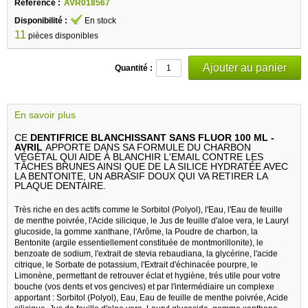
Référence :
AVR018567
Disponibilité :
En stock
11
pièces disponibles
Quantité :
En savoir plus
CE
DENTIFRICE BLANCHISSANT SANS FLUOR 100 ML -
AVRIL
APPORTE DANS SA FORMULE DU CHARBON
VÉGÉTAL QUI AIDE À BLANCHIR L'EMAIL CONTRE LES
TÂCHES BRUNES AINSI QUE DE LA SILICE HYDRATÉE AVEC
LA BENTONITE, UN ABRASIF DOUX QUI VA RETIRER LA
PLAQUE DENTAIRE.
Très riche en des actifs comme le Sorbitol (Polyol), l'Eau, l'Eau de feuille
de menthe poivrée, l'Acide silicique, le Jus de feuille d'aloe vera, le Lauryl
glucoside, la gomme xanthane, l'Arôme, la Poudre de charbon, la
Bentonite (argile essentiellement constituée de montmorillonite), le
benzoate de sodium, l'extrait de stevia rebaudiana, la glycérine, l'acide
citrique, le Sorbate de potassium, l'Extrait d'échinacée pourpre, le
Limonène, permettant de retrouver éclat et hygiène, trés utile pour votre
bouche (vos dents et vos gencives) et par l'intermédiaire un complexe
apportant : Sorbitol (Polyol), Eau, Eau de feuille de menthe poivrée, Acide