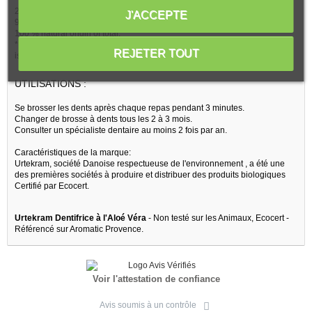
25 % organic of total.
J'ACCEPTE
91 % organic of total minus water and minerals.
100 % natural origin of total.
* issue de l'agriculture biologique
REJETER TOUT
issue des huiles essentielles
UTILISATIONS :
Se brosser les dents après chaque repas pendant 3 minutes.
Changer de brosse à dents tous les 2 à 3 mois.
Consulter un spécialiste dentaire au moins 2 fois par an.
Caractéristiques de la marque:
Urtekram, société Danoise respectueuse de l'environnement , a été une
des premières sociétés à produire et distribuer des produits biologiques
Certifié par Ecocert.
Urtekram Dentifrice à l'Aloé Véra
- Non testé sur les Animaux, Ecocert -
Référencé sur Aromatic Provence.
Voir l'attestation de confiance
Avis soumis à un contrôle