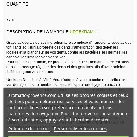
QUANTITE :
75ml
DESCRIPTION DE LA MARQUE
URTEKRAM
:
Grace aux vertus de ses ingrédients, le complexe d'ingrédients végétaux et
tonifiants agit sur la propreté des dents, l'amélioration des défenses
locales et la blancheur de vos dents, contre les bactéries, les germes, les
caries et les irritations des gencives.
Pour une action parfaite, ce produit de soin bucco-dentaire intervient aussi
dans le brossage régulier des dents et des gencives afin d'avoir haleine
fraîche et gencives toniques.
Urtekram Dentifrice à l'Aloé Véra s'adapte à votre bouche (en particulier
vos dents), dans de nombreuse situations pour une hygiène buccale,
matin, midi et soir ou pour apporter un effet protecteur et blancheur des
aromatic-provence.com utilise ses propres cookies et ceux
dents et des gencives.
de tiers pour améliorer nos services et vous montrer des
COMPOSITION DENTIFRICE À L'ALOÉ VÉRA :
publicités liées à vos préférences en analysant vos
habitudes de navigation. Pour donner votre consentement
Calcium Carbonate, Aqua, Glycerin**, Aloe Barbadensis Leaf Extract*,
à son utilisation, appuyez sur le bouton Accepter.
Xanthan Gum, Citrus Reticulata Peel Oil*, Commiphora Myrrha Gum Oil,
Magnolia Officinalis Bark Extract, Aroma*, Limonene.
Politique de cookies
Personnaliser les cookies
(* = ingredient from organic farming,
** = made using organic ingredients).