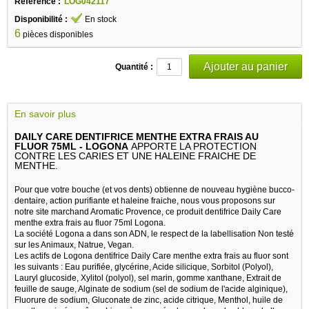
Référence :
LOG042117
Disponibilité :
En stock
6
pièces disponibles
Quantité :
En savoir plus
DAILY CARE DENTIFRICE MENTHE EXTRA FRAIS AU
FLUOR 75ML - LOGONA
APPORTE LA PROTECTION
CONTRE LES CARIES ET UNE HALEINE FRAICHE DE
MENTHE.
Pour que votre bouche (et vos dents) obtienne de nouveau hygiène bucco-
dentaire, action purifiante et haleine fraiche, nous vous proposons sur
notre site marchand Aromatic Provence, ce produit dentifrice Daily Care
menthe extra frais au fluor 75ml Logona.
La société Logona a dans son ADN, le respect de la labellisation Non testé
sur les Animaux, Natrue, Vegan.
Les actifs de Logona dentifrice Daily Care menthe extra frais au fluor sont
les suivants : Eau purifiée, glycérine, Acide silicique, Sorbitol (Polyol),
Lauryl glucoside, Xylitol (polyol), sel marin, gomme xanthane, Extrait de
feuille de sauge, Alginate de sodium (sel de sodium de l'acide alginique),
Fluorure de sodium, Gluconate de zinc, acide citrique, Menthol, huile de