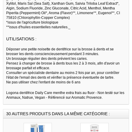
Xylitol, Maris Sal (Sea Salt), Xanthan Gum, Salvia Triloba Leaf Extract*,
Algin, Sodium Fluoride, Zinc Gluconate, Citric Acid, Menthol, Mentha
Piperita (Peppermint) Oil*, Aroma (Flavor)**, Limonene**, Eugenol**, CI
75810 (Chlorophyllin-Copper Complex)
*issus de l'agriculture biologique
**issus d'huiles essentielles naturelles._
UTILISATIONS :
Déposer une petite noisette de dentifrice sur la brosse à dents et se
brosser les dents consciencieusement pendant 3 minutes.
Un brossage régulier des dents prévient les caries.
Pensez à changer de brosse à dents tous les 2 à 3 mois, afin d'avoir un
brossage parfait et efficace.
Consulter un spécialiste dentaire au moins 2 fois par an, pour contrôler
l'état de l'email des dents et vérifier la présence éventuelle de tartre.
Ne pas utiliser chez l'enfant de moins de 6 ans
Logona dentifrice Daily Care menthe extra frais au fluor - Non testé sur les
Animaux, Natrue, Vegan - Référencé sur Aromatic Provence.
30 AUTRES PRODUITS DANS LA MÊME CATÉGORIE :