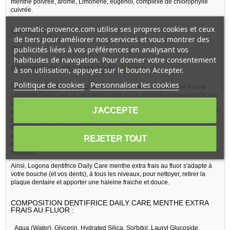
menthe poivrée, arôme, Limonène, eugénol, complexe de chlorophylle
cuivrée.
aromatic-provence.com utilise ses propres cookies et ceux
QUANTITE :
de tiers pour améliorer nos services et vous montrer des
75ml
publicités liées à vos préférences en analysant vos
habitudes de navigation. Pour donner votre consentement
DESCRIPTION DE LA MARQUE
LOGONA
:
à son utilisation, appuyez sur le bouton Accepter.
Politique de cookies
Personnaliser les cookies
Grace aux activités de sa composition, le dentifrice à la menthe fraiche
Logodent Daily Care va permettre d'agir sur la propreté et l'hygiène de vos
dents et de votre cavité bucco dentaire, contre la plaque dentaire, contre
J'ACCEPTE
les caries et contre certaines inflammations de vos gencives et encore bien
plus.
Pour avoir une hygiène bucco dentaire optimale et une haleine fraiche, ce
produit de soins bucco-dentaires va intervenir dans l'apport de fluor pour
REJETER TOUT
limiter les caries et améliorer l'émail des dents et l'apport de menthe pour
rafraichir.
Ainsi, Logona dentifrice Daily Care menthe extra frais au fluor s'adapte à
votre bouche (et vos dents), à tous les niveaux, pour nettoyer, retirer la
plaque dentaire et apporter une haleine fraiche et douce.
COMPOSITION DENTIFRICE DAILY CARE MENTHE EXTRA
FRAIS AU FLUOR :
_Aqua (Water), Glycerin, Hydrated Silica, Sorbitol, Lauryl Glucoside,