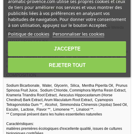
Voir tous les produits de la marque de cosmétique bio - Natrue :
Weleda
aromatic-provence.com utilise ses propres cookies et ceux
de tiers pour améliorer nos services et vous montrer des
Voir tous la catégorie
dentifrice bio
publicités liées à vos préférences en analysant vos
ORIGINE GÉOGRAPHIQUE
habitudes de navigation. Pour donner votre consentement
à son utilisation, appuyez sur le bouton Accepter.
Fabriqué en Suisse par Weleda, la société qui détient la marque Weleda
France.
Politique de cookies
Personnaliser les cookies
CARACTÉRISTIQUES
J'ACCEPTE
La pâte dentifrice saline anti tartre WELEDA s'est imposé dans les offres de
dentifrices naturels et dentifrices bio, par sa qualité, son efficacité et sa
naturalité. La présence de sel marin et de bicarbonate de sodium en fait
REJETER TOUT
une formule très efficace.
COMPOSITION :
Sodium Bicarbonate, Water, Glycerin, Silica, Mentha Piperita Oil, Prunus
Spinosa Fruit Juice, Sodium Chloride, Commiphora Myrrha Resin Extract,
Krameria Triandra Root Extract, Aesculus Hippocastanum (Horse
Chestnut) Bark Extract, Arum Maculatum Root Extract, Cyamopsis
Tetragonoloba Gum **, Alcohol, Simmondsia Chinensis (Jojoba) Seed Oil,
Esculin, Lactose, Flavor **, Limonene **, Linalool **.
** Composé présent dans les huiles essentielles naturelles
Caractéristiques:
matières premières écologiques d'excellente qualité, issues de cultures
biologiques contrôlées