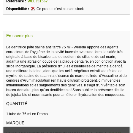
Référence :
WEL351567
Disponibilité :
Ce produit n'est plus en stock
En savoir plus
Le dentifrice pâte saline anti tartre 75 ml - Weleda apporte des agents
correcteurs de l'hygiène de la cavité buccale avec une formule salée très
originale à base de bicarbonate de sodium, de silice et de sel marin,
aidant à une abrasion douce de la plaque dentaire, en conjonction avec la
silice inorganique. La présence d'huiles essentielles de menthe aident à
une meilleure haleine, alors que les actifs végétaux extraits de résine de
myrrhe, de racine de ratanhia, d'écorce de marron d'Inde, d'Aesculine et de
cendres d'Arum maculatum (en haute dilution) protègent, diminuent les
inflammations et les saignements des gencives. Il s'agit d'un véritable soin
bucco-dentaire, plus qu'un dentifrice bio! Sans oublier la présence d'huile
de jojoba bio et nourrissante pour améliorer l'hydratation des muqueuses.
QUANTITÉ
1 tube de 75 ml en Promo
MARQUE