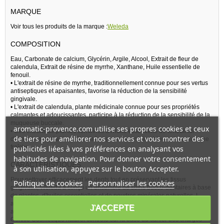
MARQUE
Voir tous les produits de la marque :
Weleda
COMPOSITION
Eau, Carbonate de calcium, Glycérin, Argile, Alcool, Extrait de fleur de
calendula, Extrait de résine de myrrhe, Xanthane, Huile essentielle de
fenouil.
• L'extrait de résine de myrrhe, traditionnellement connue pour ses vertus
antiseptiques et apaisantes, favorise la réduction de la sensibilité
gingivale.
• L'extrait de calendula, plante médicinale connue pour ses propriétés
calmantes et adoucissantes, participe à la réduction de la sensibilité de la
muqueuse buccale.
aromatic-provence.com utilise ses propres cookies et ceux
• Ces extraits de plantes combinés à l'huile essentielle de fenouil lui
de tiers pour améliorer nos services et vous montrer des
donnent un agréable goût anisé et garantissent durablement une haleine
fraîche.
publicités liées à vos préférences en analysant vos
habitudes de navigation. Pour donner votre consentement
CARACTÉRISTIQUES
à son utilisation, appuyez sur le bouton Accepter.
Pour nettoyer efficacement les dents tout en préservant les tissus
Politique de cookies
Personnaliser les cookies
gingivaux, Weleda a conçu un ensemble de soins bucco-dentaires à base
de plantes, d'huiles essentielles et de poudres minérales naturelles. L
action de ce dentifrice sur la plaque dentaire et sur la sensibilité gingivale
J'ACCEPTE
a été testée cliniquement.
Certifié Cosmétique naturel contrôlé sur la base du cahier des charges