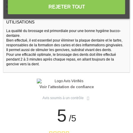
BDIH. Sans conservateurs, sans colorants, sans parfums de synthèse, sas
REJETER TOUT
huiles minérales.
Non testé sur les animaux.
UTILISATIONS
La qualité du brossage est primordiale pour une bonne hygiène bucco-
dentaire.
Bien effectué, il est essentiel pour éliminer la plaque dentaire et le tartre,
responsables de la formation des caries et des inflammations gingivales.
Il permet aussi de stimuler les gencives, substrat vivant des dents.
Pour une efficacité optimale, le brossage des dents doit être effectué
pendant 2 à 3 minutes après chaque repas, en allant toujours de la
gencive vers la dent.
Voir l'attestation de confiance
Avis soumis à un contrôle
5
/5