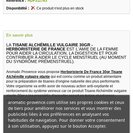
Référence :
HDF311763
Disponibilité :
Ce produit n'est plus en stock
En savoir plus
LA
TISANE ALCHÉMILLE VULGAIRE 30GR -
HERBORISTERIE DE FRANCE
EST L'AMIE DE LA FEMME
POUR AIDER LA CIRCULATION, LA DIGESTION ET POUR
CONTRIBUER À AIDER LE CYCLE MENSTRUEL (AU MOMENT
DU SYNDRÔME PRÉMENSTRUEL).
Aromatic Provence vous propose
Herboristerie De France 30gr Tisane
Alchémille vulgaire plante
qui est connu comme un produit alimentaire
pour la préparation de tisanes d'origine naturelle des plus performants.
Votre organisme va enfin avoir de nouveau action anti-oxydante et
renforcement du système veineux car ce produit Tisane Alchémille vulgaire
plante 30gr a les propriétés d'apporter apport en tanins et présence
d'acide salicylique.
aromatic-provence.com utilise ses propres cookies et ceux
de tiers pour améliorer nos services et vous montrer des
QUANTITE :
publicités liées à vos préférences en analysant vos
habitudes de navigation. Pour donner votre consentement
30gr
à son utilisation, appuyez sur le bouton Accepter.