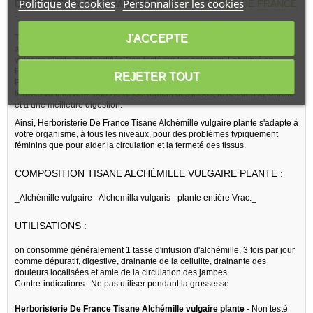
Politique de cookies
Personnaliser les cookies
DESCRIPTION DE LA MARQUE
HERBORISTERIE DE FRANCE
:
J'ACCEPTE
Tous les produits de la marque Herboristerie De France dont ce produit
alimentaire pour la préparation de tisanes le produit Tisane Alchémille
vulgaire plante, sont certifiés Non testé sur les animaux, Fabriqué en
France.
REJETER TOUT
Pour une action parfaite, ce produit alimentaire pour la préparation de
tisanes va intervenir dans le resserrement des tissus, le retour à la tonicité
et à une meilleure digestion.
Ainsi, Herboristerie De France Tisane Alchémille vulgaire plante s'adapte à
votre organisme, à tous les niveaux, pour des problèmes typiquement
féminins que pour aider la circulation et la fermeté des tissus.
COMPOSITION TISANE ALCHÉMILLE VULGAIRE PLANTE :
_Alchémille vulgaire - Alchemilla vulgaris - plante entière Vrac._
UTILISATIONS :
on consomme généralement 1 tasse d'infusion d'alchémille, 3 fois par jour
comme dépuratif, digestive, drainante de la cellulite, drainante des
douleurs localisées et amie de la circulation des jambes.
Contre-indications : Ne pas utiliser pendant la grossesse
Herboristerie De France Tisane Alchémille vulgaire plante
- Non testé