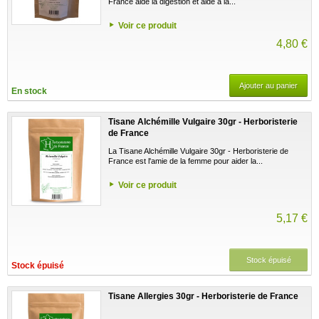
France aide la digestion et aide à la...
Voir ce produit
4,80 €
Ajouter au panier
En stock
Tisane Alchémille Vulgaire 30gr - Herboristerie
de France
La Tisane Alchémille Vulgaire 30gr - Herboristerie de
France est l'amie de la femme pour aider la...
Voir ce produit
5,17 €
Stock épuisé
Stock épuisé
Tisane Allergies 30gr - Herboristerie de France