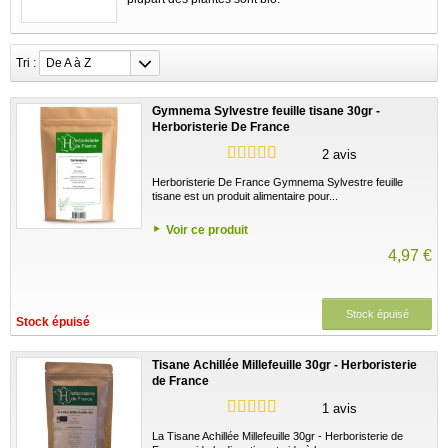
Tri :
De A à Z
Gymnema Sylvestre feuille tisane 30gr -
Herboristerie De France
2 avis
Herboristerie De France Gymnema Sylvestre feuille
tisane est un produit alimentaire pour...
Voir ce produit
4,97 €
Stock épuisé
Stock épuisé
Tisane Achillée Millefeuille 30gr - Herboristerie
de France
1 avis
La Tisane Achillée Millefeuille 30gr - Herboristerie de