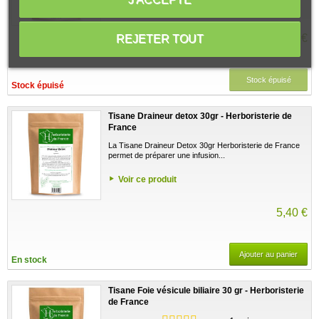
Voir ce produit
5,24 €
REJETER TOUT
Stock épuisé
Stock épuisé
Tisane Draineur detox 30gr - Herboristerie de
France
La Tisane Draineur Detox 30gr Herboristerie de France
permet de préparer une infusion...
Voir ce produit
5,40 €
Ajouter au panier
En stock
Tisane Foie vésicule biliaire 30 gr - Herboristerie
de France