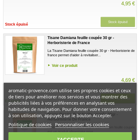
4,95 €
Stock épuisé
Stock épuisé
Tisane Damiana feuille coupée 30 gr -
Herboristerie de France
La Tisane Damiana feuille coupée 30 gr - Herboristerie de
france permet d'aider à revitaliser...
Voir ce produit
4,69 €
aromatic-provence.com utilise ses propres cookies et ceux
de tiers pour améliorer nos services et vous montrer des
Ajouter au panier
En stock
publicités liées à vos préférences en analysant vos
habitudes de navigation. Pour donner votre consentement
tisane Desmodium feuille coupée 30gr -
à son utilisation, appuyez sur le bouton Accepter.
Herboristerie De France
Politique de cookies
Personnaliser les cookies
Herboristerie De France tisane Desmodium feuille coupée
est un produit alimentaire pour...
J'ACCEPTE