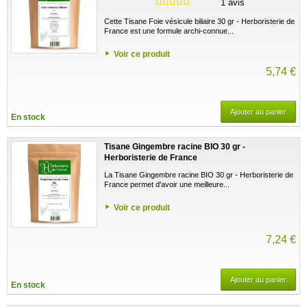
1 avis
Cette Tisane Foie vésicule biliaire 30 gr - Herboristerie de
France est une formule archi-connue...
Voir ce produit
5,74 €
Ajouter au panier
En stock
Tisane Gingembre racine BIO 30 gr -
Herboristerie de France
La Tisane Gingembre racine BIO 30 gr - Herboristerie de
France permet d'avoir une meilleure...
Voir ce produit
7,24 €
Ajouter au panier
En stock