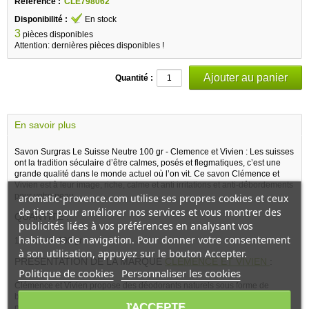
Référence :
CLE798062
Disponibilité :
En stock
3
pièces disponibles
Attention: dernières pièces disponibles !
Quantité :
En savoir plus
Savon Surgras Le Suisse Neutre 100 gr - Clemence et Vivien : Les suisses
ont la tradition séculaire d’être calmes, posés et flegmatiques, c’est une
grande qualité dans le monde actuel où l’on vit. Ce savon Clémence et
Vivien est à leur image, riche, calme et anti irritations et anti-débordements
pour votre peau.
aromatic-provence.com utilise ses propres cookies et ceux
de tiers pour améliorer nos services et vous montrer des
QUANTITE :
publicités liées à vos préférences en analysant vos
habitudes de navigation. Pour donner votre consentement
1 savon de 100 gr
à son utilisation, appuyez sur le bouton Accepter.
PRESENTATION DE LA MARQUE
CLÉMENCE ET VIVIEN
:
Politique de cookies
Personnaliser les cookies
Clémence et Vivien propose des déodorants naturels sous forme de
baume, des crèmes corporelles et soins visage sous forme de beurre
J'ACCEPTE
naturel et des savons façonnés à froid. Sa gamme de savons façonnés à