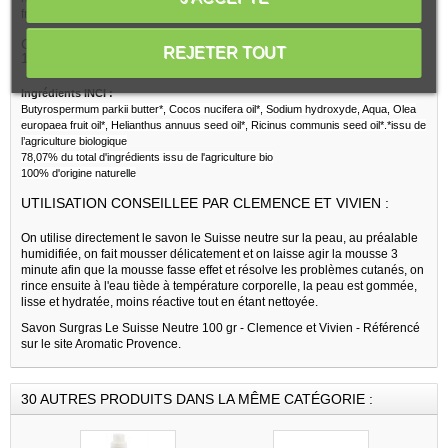
froid permet d'apporter des actifs naturels non chauffés.
COMPOSITION DU SAVON SURGRAS LE SUISSE NEUTRE
REJETER TOUT
100 GR - CLEMENCE ET VIVIEN :
Ingrédients INCI :
Butyrospermum parkii butter*, Cocos nucifera oil*, Sodium hydroxyde, Aqua, Olea
europaea fruit oil*, Helianthus annuus seed oil*, Ricinus communis seed oil*.*issu de
l’agriculture biologique
78,07% du total d'ingrédients issu de l'agriculture bio
100% d'origine naturelle
UTILISATION CONSEILLEE PAR CLEMENCE ET VIVIEN :
On utilise directement le savon le Suisse neutre sur la peau, au préalable
humidifiée, on fait mousser délicatement et on laisse agir la mousse 3
minute afin que la mousse fasse effet et résolve les problèmes cutanés, on
rince ensuite à l'eau tiède à température corporelle, la peau est gommée,
lisse et hydratée, moins réactive tout en étant nettoyée.
Savon Surgras Le Suisse Neutre 100 gr - Clemence et Vivien - Référencé
sur le site Aromatic Provence.
30 AUTRES PRODUITS DANS LA MÊME CATÉGORIE :