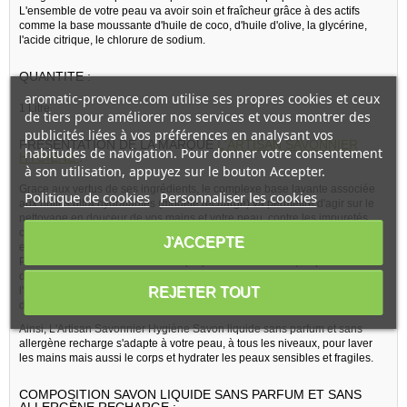
L'ensemble de votre peau va avoir soin et fraîcheur grâce à des actifs
comme la base moussante d'huile de coco, d'huile d'olive, la glycérine,
l'acide citrique, le chlorure de sodium.
QUANTITE :
aromatic-provence.com utilise ses propres cookies et ceux
1 Litre
de tiers pour améliorer nos services et vous montrer des
publicités liées à vos préférences en analysant vos
PRESENTATION DE LA MARQUE
L'ARTISAN SAVONNIER
habitudes de navigation. Pour donner votre consentement
HYGIÈNE
:
à son utilisation, appuyez sur le bouton Accepter.
Grace aux vertus de ses ingrédients, le complexe base lavante associée
Politique de cookies
Personnaliser les cookies
aux huiles ultra hydratantes (modèle recharge) va permettre d'agir sur le
nettoyage en douceur de vos mains et votre peau, contre les impuretés,
contre la sécheresse cutanée et contre les irritations éventuelles et plus
J'ACCEPTE
encore.
Pour votre bien être cutanée et la propreté de vos mains, ce produit
d'hygiène pour le corps et les mains intervient aussi dans la nutrition et
REJETER TOUT
l'hydratation de votre peau par la présence de dérivés d'huiles de coco et
d'olive.
Ainsi, L'Artisan Savonnier Hygiène Savon liquide sans parfum et sans
allergène recharge s'adapte à votre peau, à tous les niveaux, pour laver
les mains mais aussi le corps et hydrater les peaux sensibles et fragiles.
COMPOSITION SAVON LIQUIDE SANS PARFUM ET SANS
ALLERGÈNE RECHARGE :