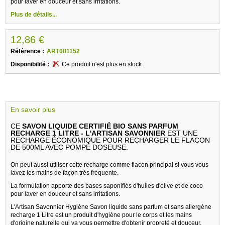
pour laver en douceur et sans irritations.
Plus de détails...
12,86 €
Référence :
ART081152
Disponibilité :
Ce produit n'est plus en stock
En savoir plus
CE
SAVON LIQUIDE CERTIFIÉ BIO SANS PARFUM
RECHARGE 1 LITRE - L'ARTISAN SAVONNIER
EST UNE
RECHARGE ÉCONOMIQUE POUR RECHARGER LE FLACON
DE 500ML AVEC POMPE DOSEUSE.
On peut aussi utiliser cette recharge comme flacon principal si vous vous
lavez les mains de façon très fréquente.
La formulation apporte des bases saponifiés d'huiles d'olive et de coco
pour laver en douceur et sans irritations.
L'Artisan Savonnier Hygiène Savon liquide sans parfum et sans allergène
recharge 1 Litre est un produit d'hygiène pour le corps et les mains
d'origine naturelle qui va vous permettre d'obtenir propreté et douceur.