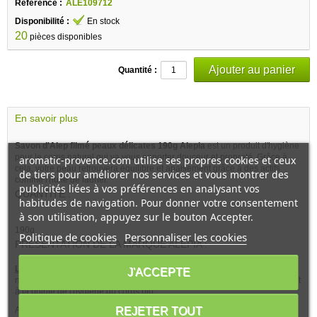
Référence :
ALE109712
Disponibilité :
En stock
20
pièces disponibles
Quantité :
En savoir plus
Savon d'Alep filmé peaux délicates 190g Alepia
est un produit d'hygiène
pour le corps naturel qui va vous apporter douceur et propreté. Grâce à
aromatic-provence.com utilise ses propres cookies et ceux
cela, votre peau retrouvera équilibre et apaisement grâce à des actifs
de tiers pour améliorer nos services et vous montrer des
comme l'huile de laurier.
publicités liées à vos préférences en analysant vos
QUANTITE :
habitudes de navigation. Pour donner votre consentement
à son utilisation, appuyez sur le bouton Accepter.
190g
Politique de cookies
Personnaliser les cookies
PRESENTATION DE LA MARQUE ALEPIA :
Les Plus de Alepia :
Des ingrédients ou des matières premières
J'ACCEPTE
naturelles, une notion de bien-être unique font que les produits Alepia sont
à la pointe de l'hygiène du corps bio.
REJETER TOUT
Alepia Savon d'Alep filmé peaux délicates s'adapte à votre peau, que cela