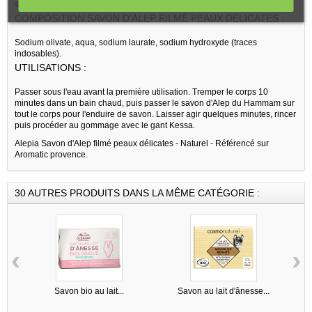
soit dans le bain ou sous la douche.
COMPOSITION SAVON D'ALEP FILMÉ PEAUX DÉLICATES :
Sodium olivate, aqua, sodium laurate, sodium hydroxyde (traces
indosables).
UTILISATIONS :
Passer sous l'eau avant la première utilisation. Tremper le corps 10
minutes dans un bain chaud, puis passer le savon d'Alep du Hammam sur
tout le corps pour l'enduire de savon. Laisser agir quelques minutes, rincer
puis procéder au gommage avec le gant Kessa.
Alepia Savon d'Alep filmé peaux délicates - Naturel - Référencé sur
Aromatic provence.
30 AUTRES PRODUITS DANS LA MÊME CATÉGORIE :
‹
›
Savon bio au lait...
Savon au lait d'ânesse...