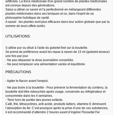
artificiels. La force médicinale d'un grand nombre de plantes médicinales
est connue depuis des générations.
Salus a utilisé ce savoir et l'a perfectionné en mélangeant différentes
plantes médicinales dans ses toniques et ce, dans l'esprit de sa
philosophie holistique de santé.
A savoir : les plantes sont plus efficaces dans leur action globale que par la
somme de leurs effets isolés.
UTILISATIONS
S utilise pur ou dilué à l'aide du gobelet fixé sur la bouteille.
Se prend de préférence avant les repas à raison de 15 ml (gobelet-doseur)
une fois par jour.
- Ne pas dépasser la dose journalière conseillée.
- Ne peut remplacer une alimentation variée et équilibrée.
PRÉCAUTIONS
- Agiter le flacon avant l'emploi.
- Ne pas boire à la bouteille - Pour prévenir la fermentation du contenu, la
bouteille doit être rebouchée après usage, conservée au réfrigérateur et
consommée dans les 4 semaines.
- Tenir hors de portée des jeunes enfants.
Café, thé, tétracyclines, anti-acide, produits laitiers, vitamine E diminuent
l’absorption du fer. C’est pourquoi après la prise d’une de ces substances,
il est recommandé d’attendre 2 heures avant d’ingérer Floravital Fer