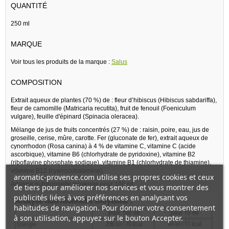
QUANTITÉ
250 ml
MARQUE
Voir tous les produits de la marque :
Salus
COMPOSITION
Extrait aqueux de plantes (70 %) de : fleur d’hibiscus (Hibiscus sabdariffa),
fleur de camomille (Matricaria recutita), fruit de fenouil (Foeniculum
vulgare), feuille d'épinard (Spinacia oleracea).
Mélange de jus de fruits concentrés (27 %) de : raisin, poire, eau, jus de
groseille, cerise, mûre, carotte. Fer (gluconate de fer), extrait aqueux de
cynorrhodon (Rosa canina) à 4 % de vitamine C, vitamine C (acide
ascorbique), vitamine B6 (chlorhydrate de pyridoxine), vitamine B2
(riboflavine phosphate sodique), vitamine B1 (chlorhydrate de thiamine),
vitamine B12 (cyanocobalamine).
aromatic-provence.com utilise ses propres cookies et ceux
Analyse nutritionnelle moyenne pour 100 ml :
de tiers pour améliorer nos services et vous montrer des
publicités liées à vos préférences en analysant vos
habitudes de navigation. Pour donner votre consentement
à son utilisation, appuyez sur le bouton Accepter.