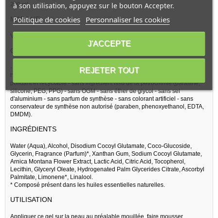
200 ml
à son utilisation, appuyez sur le bouton Accepter.
Politique de cookies
Personnaliser les cookies
MARQUE
Voir tous les produits de la marque :
Weleda
J'ACCEPTE
COMPOSITION
- produits formulés avec des ingrédients naturels en partie issus de
REJETER TOUT
l'agriculture biologique - non testés sur les animaux - emballage non
polluant et recyclable - sans ingrédient issu de la pétrochimie (paraffine,
silicone, PEG, PPG) - sans OGM - sans éther de glycol - sans sel
d'aluminium - sans parfum de synthèse - sans colorant artificiel - sans
conservateur de synthèse non autorisé (paraben, phenoxyethanol, EDTA,
DMDM).
INGRÉDIENTS
Water (Aqua), Alcohol, Disodium Cocoyl Glutamate, Coco-Glucoside,
Glycerin, Fragrance (Parfum)*, Xanthan Gum, Sodium Cocoyl Glutamate,
Arnica Montana Flower Extract, Lactic Acid, Citric Acid, Tocopherol,
Lecithin, Glyceryl Oleate, Hydrogenated Palm Glycerides Citrate, Ascorbyl
Palmitate, Limonene*, Linalool.
* Composé présent dans les huiles essentielles naturelles.
UTILISATION
Appliquer ce gel sur la peau au préalable mouillée, faire mousser