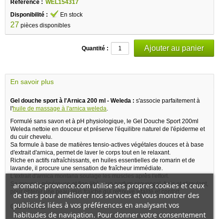
Référence :
WEL154317
Disponibilité :
En stock
27
pièces disponibles
Quantité :
En savoir plus
Gel douche sport à l'Arnica 200 ml - Weleda :
s'associe parfaitement à
l'
huile de massage à l'arnica weleda
.
Formulé sans savon et à pH physiologique, le Gel Douche Sport 200ml
Weleda nettoie en douceur et préserve l'équilibre naturel de l'épiderme et
du cuir chevelu.
Sa formule à base de matières tensio-actives végétales douces et à base
d'extrait d'arnica, permet de laver le corps tout en le relaxant.
Riche en actifs rafraîchissants, en huiles essentielles de romarin et de
lavande, il procure une sensation de fraîcheur immédiate.
L'extrait d'arnica montana soulage les muscles après l'effort.
Sa mousse généreuse et fine libère un parfum provençal, frais et stimulant,
aromatic-provence.com utilise ses propres cookies et ceux
pour obtenir une peau plus fraîche qui retrouve vitalité et confort.
de tiers pour améliorer nos services et vous montrer des
publicités liées à vos préférences en analysant vos
QUANTITÉ
habitudes de navigation. Pour donner votre consentement