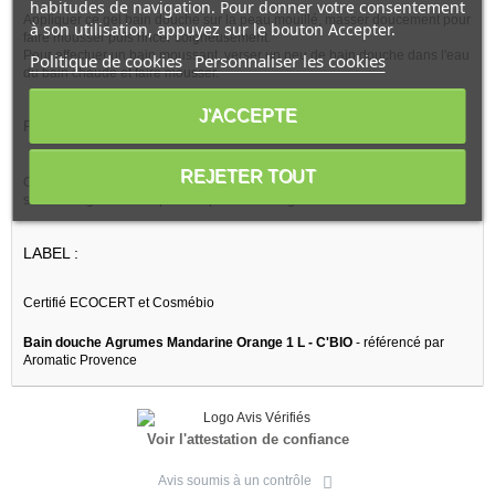
habitudes de navigation. Pour donner votre consentement
Appliquer ce gel bain douche sur la peau mouillé, masser doucement pour
à son utilisation, appuyez sur le bouton Accepter.
faire mousser puis rincer soigneusement.
Pour effectuer un bain moussant, verser un peu de bain douche dans l'eau
Politique de cookies
Personnaliser les cookies
du bain chaude et faire mousser.
J'ACCEPTE
PRÉCAUTIONS D'EMPLOI:
REJETER TOUT
Ce produit peut être utilisé pendant 12 mois après ouverture du flacon
selon la règle cosmétique européenne en vigueur.
LABEL :
Certifié ECOCERT et Cosmébio
Bain douche Agrumes Mandarine Orange 1 L - C'BIO
- référencé par
Aromatic Provence
Voir l'attestation de confiance
Avis soumis à un contrôle