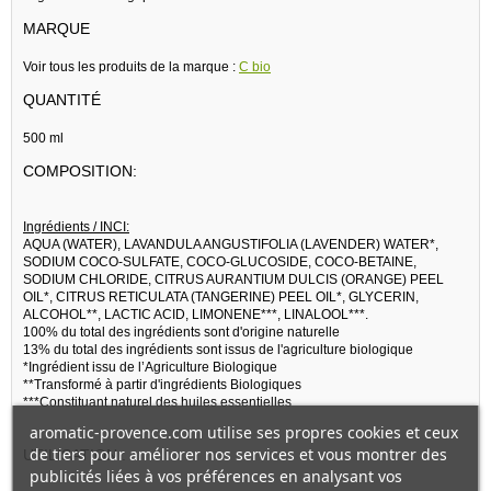
MARQUE
Voir tous les produits de la marque :
C bio
QUANTITÉ
500 ml
COMPOSITION:
Ingrédients / INCI:
AQUA (WATER), LAVANDULA ANGUSTIFOLIA (LAVENDER) WATER*,
SODIUM COCO-SULFATE, COCO-GLUCOSIDE, COCO-BETAINE,
SODIUM CHLORIDE, CITRUS AURANTIUM DULCIS (ORANGE) PEEL
OIL*, CITRUS RETICULATA (TANGERINE) PEEL OIL*, GLYCERIN,
ALCOHOL**, LACTIC ACID, LIMONENE***, LINALOOL***.
100% du total des ingrédients sont d'origine naturelle
13% du total des ingrédients sont issus de l'agriculture biologique
*Ingrédient issu de l’Agriculture Biologique
**Transformé à partir d'ingrédients Biologiques
***Constituant naturel des huiles essentielles
aromatic-provence.com utilise ses propres cookies et ceux
de tiers pour améliorer nos services et vous montrer des
UTILISATION :
publicités liées à vos préférences en analysant vos