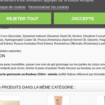
entement à son utilisation, appuyez sur le bouton Accepter.
l
tique de cookies
Personnaliser les cookies
REJETER TOUT
J'ACCEPTE
brique des cosmétiques bio certifiés Natrue
TION
 Coco-Glucoside, Sesamum Indicum (Sesame) Seed Oil, Alcohol, Disodium Cocoyl 
x, Hydrogenated Castor Oil, Prunus Armeniaca (Apricot) Kernel Oil, Glycerin, F
eaf Extract, Ruscus Aculeatus Root Extract, Rosmarinus Officinalis (Rosemary) Leaf
tielles naturelles
ION
r une peau humidifiée, passer une noix de gel gommage sur les parties du corps co
 instants puis rincer, sécher la peau et passer l'huile minceur au bouleau ou une c
uche gommante au Bouleau 150ml - weleda
certifié Natrue référencé par Aromati
S PRODUITS DANS LA MÊME CATÉGORIE :