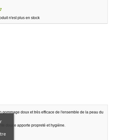
7
oduit n'est plus en stock
t un gommage doux et très efficace de l'ensemble de la peau du
r
ante douce apporte propreté et hygiène.
tre