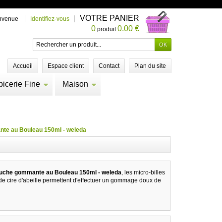
VOTRE PANIER
nvenue
Identifiez-vous
0
0.00 €
produit
Accueil
Espace client
Contact
Plan du site
picerie Fine
Maison
te au Bouleau 150ml - weleda
uche gommante au Bouleau 150ml - weleda
, les micro-billes
de cire d'abeille permettent d'effectuer un gommage doux de