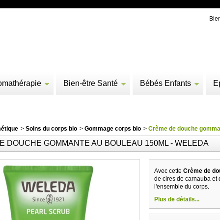
Bie
omathérapie
Bien-être Santé
Bébés Enfants
E
étique
>
Soins du corps bio
>
Gommage corps bio
>
Crème de douche gomman
E DOUCHE GOMMANTE AU BOULEAU 150ML - WELEDA
Avec cette
Crème de do
de cires de carnauba et 
l'ensemble du corps.
Plus de détails...