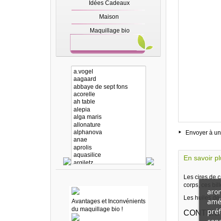
Idées Cadeaux
Maison
Maquillage bio
Envoyer à un
En savoir p
Les cires de 
corps, ces bi
arom
Les huiles de
amél
Avantages et Inconvénients
du maquillage bio !
préf
CONTEN