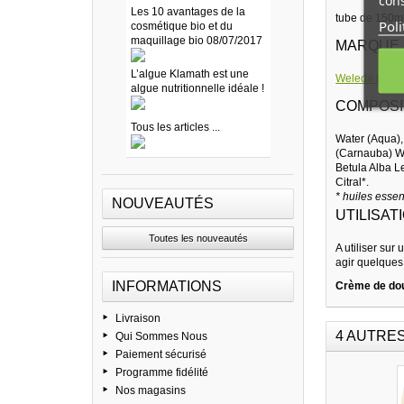
cons
Les 10 avantages de la
tube de 150m
Poli
cosmétique bio et du
maquillage bio 08/07/2017
MARQUE
L’algue Klamath est une
Weleda bio
fa
algue nutritionnelle idéale !
COMPOSI
Tous les articles ...
Water (Aqua),
(Carnauba) Wa
Betula Alba L
Citral*.
* huiles essen
NOUVEAUTÉS
UTILISAT
Toutes les nouveautés
A utiliser su
agir quelques
INFORMATIONS
Crème de do
Livraison
4 AUTRE
Qui Sommes Nous
Paiement sécurisé
Programme fidélité
Nos magasins