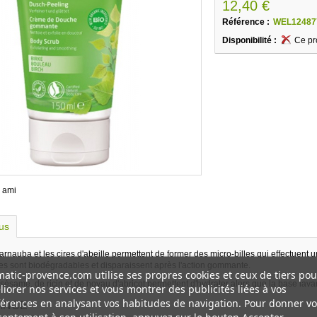
12,40 €
Référence :
WEL12487
Disponibilité :
Ce pr
 ami
lus
carnauba et les cires d'abeille permettent de former des micro-billes qui effectuen
lles sont biodégradables et disparaissent après l'action gommante.
atic-provence.com utilise ses propres cookies et ceux de tiers pou
 sésame, de ricin et de noyau d'abricot permettent d'hydrater alors que la base lav
iorer nos services et vous montrer des publicités liées à vos
érences en analysant vos habitudes de navigation. Pour donner vo
ANCE