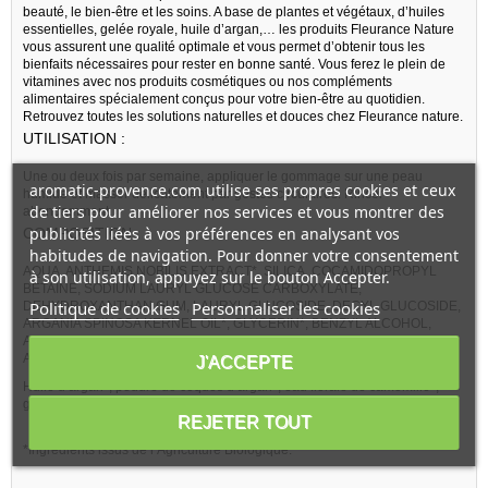
beauté, le bien-être et les soins. A base de plantes et végétaux, d’huiles
essentielles, gelée royale, huile d’argan,… les produits Fleurance Nature
vous assurent une qualité optimale et vous permet d’obtenir tous les
bienfaits nécessaires pour rester en bonne santé. Vous ferez le plein de
vitamines avec nos produits cosmétiques ou nos compléments
alimentaires spécialement conçus pour votre bien-être au quotidien.
Retrouvez toutes les solutions naturelles et douces chez Fleurance nature.
UTILISATION :
Une ou deux fois par semaine, appliquer le gommage sur une peau
aromatic-provence.com utilise ses propres cookies et ceux
humide et masser délicatement par gestes circulaires. Rincer
de tiers pour améliorer nos services et vous montrer des
abondamment.
publicités liées à vos préférences en analysant vos
COMPOSITION :
habitudes de navigation. Pour donner votre consentement
AQUA, ANTHEMIS NOBILIS EXTRACT*, SILICA, COCAMIDOPROPYL
à son utilisation, appuyez sur le bouton Accepter.
BETAINE, SODIUM LAURYL GLUCOSE CARBOXYLATE,
Politique de cookies
Personnaliser les cookies
DEHYDROXANTHAN GUM, LAURYL GLUCOSIDE, DECYL GLUCOSIDE,
ARGANIA SPINOSA KERNEL OIL*, GLYCERIN*, BENZYL ALCOHOL,
ARGANIA SPINOSA SHELL POWDER*, PARFUM, DEHYDROACETIC
ACID, SORBIC ACID, LIMONENE, CITRONELLOL, CI 77491, MICA.
J'ACCEPTE
Huile d’argan*, poudre de coques d’argan*, eau florale de camomille*,
glycérine végétale* .
REJETER TOUT
*Ingrédients issus de l’Agriculture Biologique.