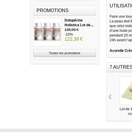
UTILISATI
PROMOTIONS
Faire une touc
Dolupérine
La peau doit ê
Holistica Lot de...
que celui indi
135,99 €
d’une huile p
-10%
pendant 20 min
122,39 €
24h avant l’ap
Acorelle Crè
Toutes les promotions
7 AUTRE
‹
Lot de 
co