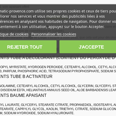
 soin apaisant offert.
atic-provence.com utilise ses propres cookies et ceux de tiers pou
iorer nos services et vous montrer des publicités liées à vos
ATION DE LA MARQUE
ACORELLE
:
érences en analysant vos habitudes de navigation. Pour donner vo
entement à son utilisation, appuyez sur le bouton Accepter.
ient un cahier des charges de production rigoureux et une façon de penser claire et
 ISO (fabrication de cosmétiques en Europe).
tique de cookies
Personnaliser les cookies
me Décolorante Visage et Corps
s'adapte à votre peau, que cela soit pour décolore
un soin d'épilation.
REJETER TOUT
J'ACCEPTE
TION CRÈME DÉCOLORANTE VISAGE ET CORPS :
ENTS TUBE A DECOLORANT (CONTIENT DU PEROXYDE 
ROPYL MYRISTATE, HYDROGEN PEROXIDE, CETEARYL ALCOHOL, CETYL ALCO
0, PARFUM, PHOSPHORIC ACID, TETRASODIUM PYROPHOSPHATE, SODIUM S
ENTS TUBE B ACTIVATEUR
NOLAMINE, CETEARYL ALCOHOL, CETYL ALCOHOL, GLYCERIN, GLYCERYL ST
DISODIUM EDTA, HELIANTHUS ANNUUS SEED OIL, ALOE BARBADENSIS LEAF 
ENTS BAUME APAISANT
MYL LAURATE, GLYCERYL STEARATE CITRATE, PROPANEDIOL, ISOSTEARYL 
TEARATE, CAPRYLYL GLYCOL, KAOLIN, TRIETHYL CITRATE, SODIUM GLUCON
M, SODIUM HYDROXIDE, SODIUM HYALURONATE.