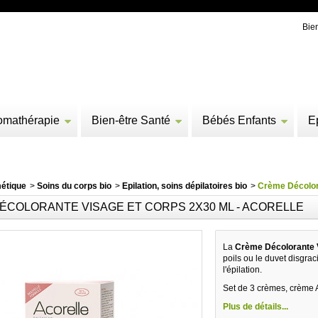
Bie
omathérapie
Bien-être Santé
Bébés Enfants
E
étique
>
Soins du corps bio
>
Epilation, soins dépilatoires bio
>
Crème Décolora
ÉCOLORANTE VISAGE ET CORPS 2X30 ML - ACORELLE
La
Crème Décolorante V
poils ou le duvet disgraci
l'épilation.
Set de 3 crèmes, crème A
Plus de détails...