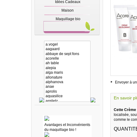
Idées Cadeaux
Maison
Maquillage bio
Envoyer à un
En savoir p
Cette Crème 
localisée, sou
comme le compl
Avantages et Inconvénients
QUANTITE
du maquillage bio !