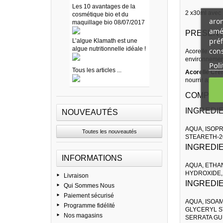
Les 10 avantages de la
2 x30ml avec 1
cosmétique bio et du
arom
maquillage bio 08/07/2017
amél
PRESENT
préf
L’algue Klamath est une
algue nutritionnelle idéale !
cons
Acorelle sout
environnement
Poli
Tous les articles ...
Acorelle Crè
nourrir après 
COMPOSI
INGREDI
NOUVEAUTÉS
AQUA, ISOP
Toutes les nouveautés
STEARETH-2
INGREDI
INFORMATIONS
AQUA, ETHA
HYDROXIDE, 
Livraison
INGREDI
Qui Sommes Nous
Paiement sécurisé
AQUA, ISOA
Programme fidélité
GLYCERYL S
Nos magasins
SERRATA GU