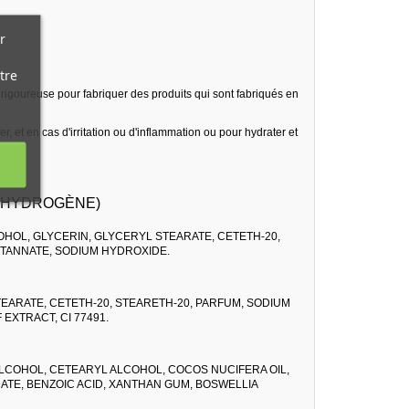
r
tre
 rigoureuse pour fabriquer des produits qui sont fabriqués en
r, et en cas d'irritation ou d'inflammation ou pour hydrater et
D’HYDROGÈNE)
HOL, GLYCERIN, GLYCERYL STEARATE, CETETH-20,
TANNATE, SODIUM HYDROXIDE.
EARATE, CETETH-20, STEARETH-20, PARFUM, SODIUM
EXTRACT, CI 77491.
ALCOHOL, CETEARYL ALCOHOL, COCOS NUCIFERA OIL,
ATE, BENZOIC ACID, XANTHAN GUM, BOSWELLIA