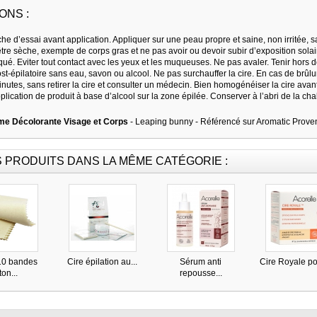
ONS :
he d’essai avant application. Appliquer sur une peau propre et saine, non irritée, s
tre sèche, exempte de corps gras et ne pas avoir ou devoir subir d’exposition sola
qué. Eviter tout contact avec les yeux et les muqueuses. Ne pas avaler. Tenir hors de 
ost-épilatoire sans eau, savon ou alcool. Ne pas surchauffer la cire. En cas de brû
utes, sans retirer la cire et consulter un médecin. Bien homogénéiser la cire avant 
plication de produit à base d’alcool sur la zone épilée. Conserver à l’abri de la ch
me Décolorante Visage et Corps
- Leaping bunny - Référencé sur Aromatic Prove
S PRODUITS DANS LA MÊME CATÉGORIE :
10 bandes
Cire épilation au...
Sérum anti
Cire Royale pot
ton...
repousse...