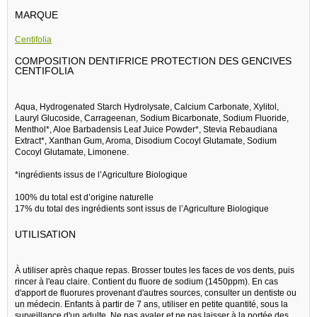
MARQUE
Centifolia
COMPOSITION DENTIFRICE PROTECTION DES GENCIVES
CENTIFOLIA
Aqua, Hydrogenated Starch Hydrolysate, Calcium Carbonate, Xylitol,
Lauryl Glucoside, Carrageenan, Sodium Bicarbonate, Sodium Fluoride,
Menthol*, Aloe Barbadensis Leaf Juice Powder*, Stevia Rebaudiana
Extract*, Xanthan Gum, Aroma, Disodium Cocoyl Glutamate, Sodium
Cocoyl Glutamate, Limonene.
*ingrédients issus de l’Agriculture Biologique
100% du total est d’origine naturelle
17% du total des ingrédients sont issus de l’Agriculture Biologique
UTILISATION
À utiliser après chaque repas. Brosser toutes les faces de vos dents, puis
rincer à l'eau claire. Contient du fluore de sodium (1450ppm). En cas
d'apport de fluorures provenant d'autres sources, consulter un dentiste ou
un médecin. Enfants à partir de 7 ans, utiliser en petite quantité, sous la
surveillance d'un adulte. Ne pas avaler et ne pas laisser à la portée des