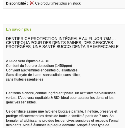
Disponibilité :
Ce produit n'est plus en stock
En savoir plus
DENTIFRICE PROTECTION INTÉGRALE AU FLUOR 75ML -
CENTIFOLIA POUR DES DENTS SAINES, DES GENCIVES
PROTÉGÉES, UNE SANTÉ BUCCO-DENTAIRE IMPECCABLE.
A l'Aloe vera équitable & BIO
Contient du fluorure de sodium (1450ppm)
Convient aux femmes enceintes ou allaitantes
Sans dioxyde de titane, sans sulfate, sans silice,
sans huiles essentielles
Centifolia a choisi, comme ingrédient phare, un actif aux merveilleuses
vertus : l'Aloe vera équitable & BIO. Idéal pour apaiser les dents et les
gencives sensibles.
Ce dentifrice assure une hygiène buccale parfaite. Il nettoie, préserve et
protège efficacement les dents de toute la famille à partir de 7 ans. Sa
formule rafraîchissante protège les gencives sensibles et respecte l’email
des dents. Aide à éliminer la plaque dentaire. Adapté à tout type de