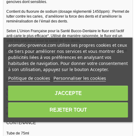
gencives dont sensibles.
Contient du fluorure de sodium (dosage réglementé 1450ppm) : Permet de
lutter contre les caries, d’améliorer la force des dents et d’améliorer la
reminéralisation de l’émail des dents.
Selon L’Union Française pour la Santé Bucco-Dentaire le fluor est l'actif
anti-carie le plus efficace*. Utilisé de manière raisonnée, le fluor est un
allié très précieux pour la santé de vos dents.
aromatic-provence.com utilise ses propres cookies et ceux
de tiers pour améliorer nos services et vous montrer des
Emballage recyclable et garanti sans phtalate ni Bisphénol A. Produit non
testé sur les animaux. Fabriqué en France.
publicités liées à vos préférences en analysant vos
habitudes de navigation. Pour donner votre consentement
à son utilisation, appuyez sur le bouton Accepter.
Efficacité :
Politique de cookies
Personnaliser les cookies
Le produit offre une protection complète des dents : 91%
Mes gencives sont protégées : 100%
J'ACCEPTE
Le produit n’agresse pas les gencives : 100%
Le produit a un bon pouvoir nettoyant : 100%
*Test d’usage réalisé pendant 22 jours auprès de 22 volontaires (auto-
REJETER TOUT
évaluation).
CONTENANCE
Tube de 75ml