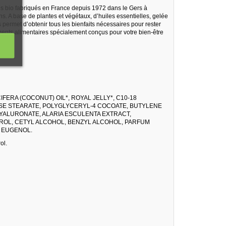
s bio fabriqués en France depuis 1972 dans le Gers à
ins. A base de plantes et végétaux, d’huiles essentielles, gelée
 permet d’obtenir tous les bienfaits nécessaires pour rester
ents alimentaires spécialement conçus pour votre bien-être
ERA (COCONUT) OIL*, ROYAL JELLY*, C10-18
SE STEARATE, POLYGLYCERYL-4 COCOATE, BUTYLENE
YALURONATE, ALARIA ESCULENTA EXTRACT,
ROL, CETYL ALCOHOL, BENZYL ALCOHOL, PARFUM
, EUGENOL.
ol.