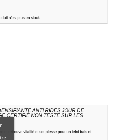
1
oduit n'est plus en stock
ENSIFIANTE ANTI RIDES JOUR DE
E CERTIFIÉ NON TESTÉ SUR LES
r
e et retrouve vitalité et souplesse pour un teint frais et
tre