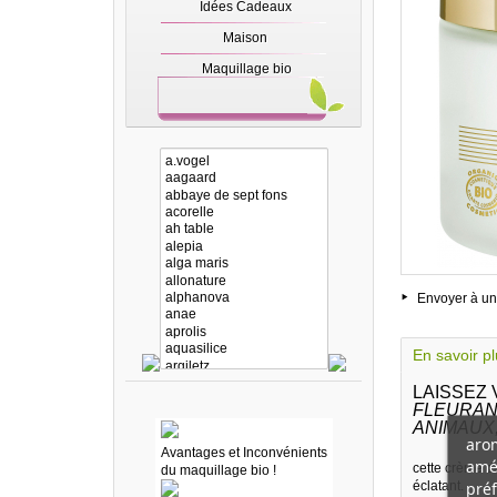
Idées Cadeaux
Maison
Maquillage bio
Envoyer à un
En savoir p
LAISSEZ
FLEURAN
ANIMAUX
arom
Avantages et Inconvénients
amél
cette crème de
du maquillage bio !
préf
éclatant.