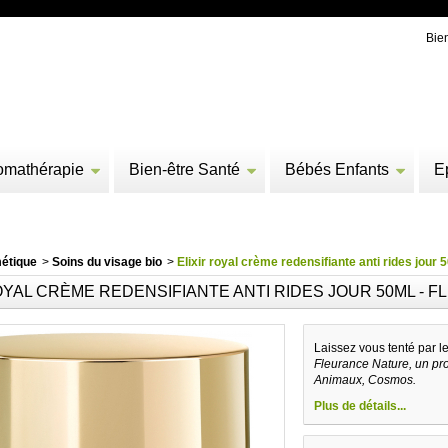
Bie
omathérapie
Bien-être Santé
Bébés Enfants
E
étique
>
Soins du visage bio
>
Elixir royal crème redensifiante anti rides jour
OYAL CRÈME REDENSIFIANTE ANTI RIDES JOUR 50ML -
Laissez vous tenté par l
Fleurance Nature, un pro
Animaux, Cosmos.
Plus de détails...