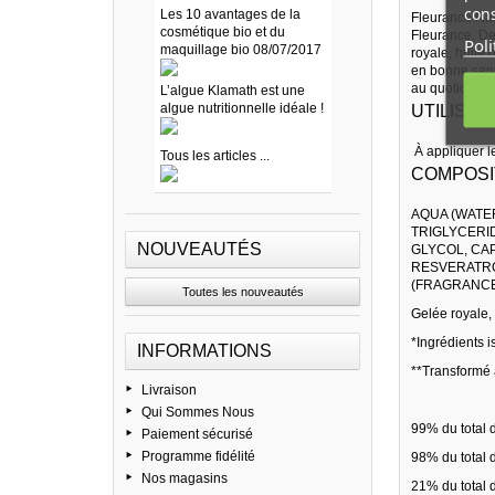
cons
Les 10 avantages de la
Fleurance Nat
cosmétique bio et du
Fleurance. Des
Poli
maquillage bio 08/07/2017
royale, huile 
en bonne sant
au quotidien.
L’algue Klamath est une
algue nutritionnelle idéale !
UTILISATI
À appliquer le
Tous les articles ...
COMPOSIT
AQUA (WATER
TRIGLYCERI
NOUVEAUTÉS
GLYCOL, CA
RESVERATRO
(FRAGRANCE)
Toutes les nouveautés
Gelée royale, 
*Ingrédients i
INFORMATIONS
**Transformé à
Livraison
Qui Sommes Nous
99% du total d
Paiement sécurisé
Programme fidélité
98% du total d
Nos magasins
21% du total d