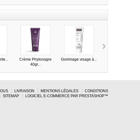
›
te...
Crème Phytonagre
Gommage visage à...
Sérum Reviderm
40gr...
anti...
NOUS
LIVRAISON
MENTIONS LÉGALES
CONDITIONS
SITEMAP
LOGICIEL E-COMMERCE PAR PRESTASHOP™