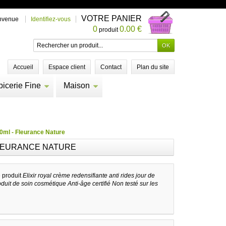
VOTRE PANIER
nvenue
Identifiez-vous
0
0.00 €
produit
Accueil
Espace client
Contact
Plan du site
picerie Fine
Maison
 50ml - Fleurance Nature
 FLEURANCE NATURE
e produit
Elixir royal crème redensifiante anti rides jour de
duit de soin cosmétique Anti-âge certifié Non testé sur les