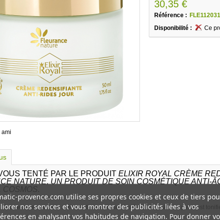
30,35 €
Référence :
FLE11203
Disponibilité :
Ce pr
 ami
lus
 VOUS TENTÉ PAR LE PRODUIT
ELIXIR ROYAL CRÈME RED
CE NATURE, UN PRODUIT DE SOIN COSMÉTIQUE ANTI-ÂG
, COSMOS.
atic-provence.com utilise ses propres cookies et ceux de tiers pou
iorer nos services et vous montrer des publicités liées à vos
 Jour exerce une forte action anti rides, lisse et raffermit la peau. La peau est tonifié
érences en analysant vos habitudes de navigation. Pour donner vo