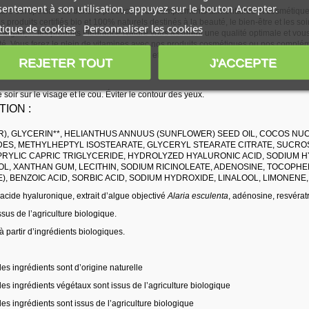
entement à son utilisation, appuyez sur le bouton Accepter.
ure est spécialisée dans la production de compléments alimentaires et cosmétique
 produits certifiés bio et 100% naturels destinés à la beauté, le bien-être et les so
tique de cookies
Personnaliser les cookies
d’argan,… les produits Fleurance Nature vous assurent une qualité optimale et vous
é. Vous ferez le plein de vitamines avec nos produits cosmétiques ou nos complém
 Retrouvez toutes les solutions naturelles et douces chez Fleurance nature.
REJETER TOUT
J'ACCEPTE
ON :
 soir sur le visage et le cou. Éviter le contour des yeux.
ION :
), GLYCERIN**, HELIANTHUS ANNUUS (SUNFLOWER) SEED OIL, COCOS NUCIF
DES, METHYLHEPTYL ISOSTEARATE, GLYCERYL STEARATE CITRATE, SUCRO
PRYLIC CAPRIC TRIGLYCERIDE, HYDROLYZED HYALURONIC ACID, SODIUM H
L, XANTHAN GUM, LECITHIN, SODIUM RICINOLEATE, ADENOSINE, TOCOPHE
, BENZOIC ACID, SORBIC ACID, SODIUM HYDROXIDE, LINALOOL, LIMONENE
acide hyaluronique, extrait d’algue objectivé
Alaria esculenta
, adénosine, resvératr
ssus de l’agriculture biologique.
 partir d’ingrédients biologiques.
es ingrédients sont d’origine naturelle
es ingrédients végétaux sont issus de l’agriculture biologique
es ingrédients sont issus de l’agriculture biologique