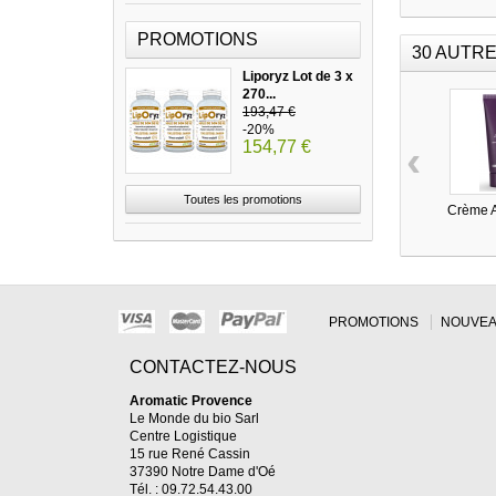
PROMOTIONS
30 AUTRE
Liporyz Lot de 3 x
270...
193,47 €
-20%
‹
154,77 €
Toutes les promotions
Crème A
PROMOTIONS
NOUVEA
CONTACTEZ-NOUS
Aromatic Provence
Le Monde du bio Sarl
Centre Logistique
15 rue René Cassin
37390 Notre Dame d'Oé
Tél. : 09.72.54.43.00