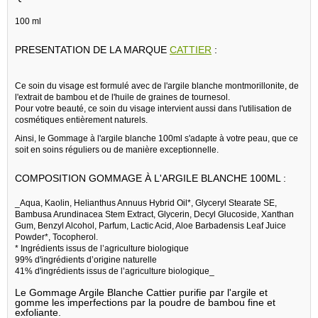
100 ml
PRESENTATION DE LA MARQUE
CATTIER
:
Ce soin du visage est formulé avec de l'argile blanche montmorillonite, de
l'extrait de bambou et de l'huile de graines de tournesol.
Pour votre beauté, ce soin du visage intervient aussi dans l'utilisation de
cosmétiques entièrement naturels.
Ainsi, le Gommage à l'argile blanche 100ml s'adapte à votre peau, que ce
soit en soins réguliers ou de manière exceptionnelle.
COMPOSITION GOMMAGE À L'ARGILE BLANCHE 100ML :
_Aqua, Kaolin, Helianthus Annuus Hybrid Oil*, Glyceryl Stearate SE,
Bambusa Arundinacea Stem Extract, Glycerin, Decyl Glucoside, Xanthan
Gum, Benzyl Alcohol, Parfum, Lactic Acid, Aloe Barbadensis Leaf Juice
Powder*, Tocopherol.
* Ingrédients issus de l’agriculture biologique
99% d'ingrédients d’origine naturelle
41% d'ingrédients issus de l’agriculture biologique_
Le Gommage Argile Blanche Cattier purifie par l'argile et
gomme les imperfections par la poudre de bambou fine et
exfoliante.