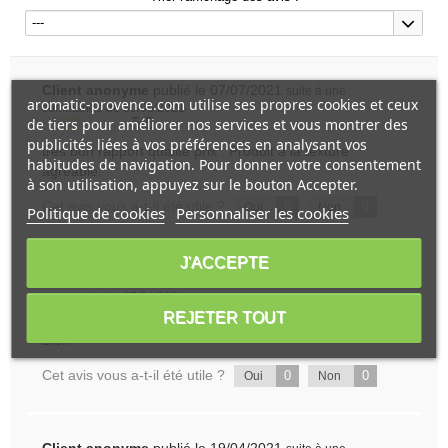
---
Client anonyme
publié le 07/07/2021
suite à une
aromatic-provence.com utilise ses propres cookies et ceux
commande du 30/06/2021
de tiers pour améliorer nos services et vous montrer des
5/5
publicités liées à vos préférences en analysant vos
très bon rapport qualité prix . Produit à la texture
habitudes de navigation. Pour donner votre consentement
agréable.
à son utilisation, appuyez sur le bouton Accepter.
Cet avis vous a-t-il été utile ?
0
0
Oui
Non
Politique de cookies
Personnaliser les cookies
J'ACCEPTE
Client anonyme
publié le 03/05/2021
suite à une
commande du 27/04/2021
5/5
REJETER TOUT
Bien
Cet avis vous a-t-il été utile ?
0
0
Oui
Non
Client anonyme
publié le 19/04/2021