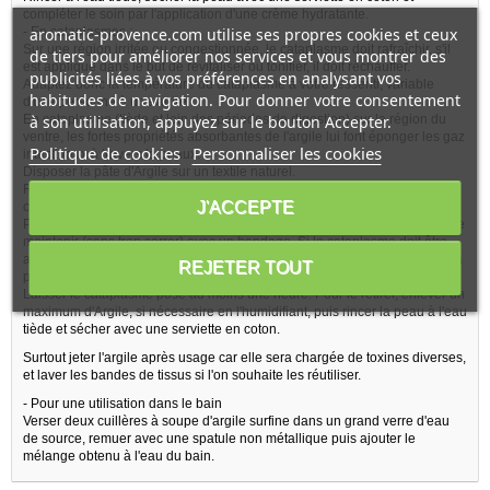
compléter le soin par l'application d'une crème hydratante.
aromatic-provence.com utilise ses propres cookies et ceux
- En cataplasmes :
Sur une région irritée ou congestionnée, le cataplasme doit rafraîchir, s'il
de tiers pour améliorer nos services et vous montrer des
est appliqué dans le but de revitaliser ou tonifier, il doit réchauffer.
publicités liées à vos préférences en analysant vos
Adaptez donc la température du cataplasme à votre ressenti, variable
habitudes de navigation. Pour donner votre consentement
d'une personne à une autre.
à son utilisation, appuyez sur le bouton Accepter.
En cataplasme (tiède et loin des périodes de digestion) sur la région du
ventre, les fortes propriétés absorbantes de l'argile lui font éponger les gaz
Politique de cookies
Personnaliser les cookies
intestinaux à travers la peaux.
Disposer la pâte d'Argile sur un textile naturel.
Répartir l'Argile avec une spatule en bois sur une épaisseur de 2 ou 3
J'ACCEPTE
centimètres.
Poser le cataplasme en laissant l'Argile en contact direct avec la peau et le
maintenir (sans trop serrer) avec un bandage. Si le cataplasme doit être
appliqué sur une zone irritée, intercaler une légère gaze entre l'Argile et la
REJETER TOUT
peau.
Laisser le cataplasme posé au moins une heure. Pour le retirer, enlever un
maximum d'Argile, si nécessaire en l'humidifiant, puis rincer la peau à l'eau
tiède et sécher avec une serviette en coton.
Surtout jeter l'argile après usage car elle sera chargée de toxines diverses,
et laver les bandes de tissus si l'on souhaite les réutiliser.
- Pour une utilisation dans le bain
Verser deux cuillères à soupe d'argile surfine dans un grand verre d'eau
de source, remuer avec une spatule non métallique puis ajouter le
mélange obtenu à l'eau du bain.