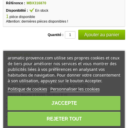
Référence :
MBX316870
Disponibilité :
En stock
1
pièce disponible
Attention: dernières pièces disponibles !
Quantité :
En savoir plus
aromatic-provence.com utilise ses propres cookies et ceux
de tiers pour améliorer nos services et vous montrer des
COFFRET MONDEBIO BOX FEMME LE MONDE DU BIO :
publicités liées à vos préférences en analysant vos
Ce coffret Mondebio Box Femme contient :
habitudes de navigation. Pour donner votre consentement
à son utilisation, appuyez sur le bouton Accepter.
° Cosmo Naturel Gel douche solide à l'aloe vera 85g
Politique de cookies
Personnaliser les cookies
° Eau Thermale Montbrun Lotion micellaire visage 50ml
° Weleda Baume à lèvres Skinfood 8 ml
° Le monde du bio Beurre de Karité 145ml
J'ACCEPTE
° Marilou Bio Crème de jour 30ml
° Cattier Gommage argile blanche 30 ml
° Avril Vernis à ongles Rouge Opéra 19 7ml
° Makibio Mascara volume noir 9ml
REJETER TOUT
° Mondebiobox : Une superbe boite cadeau Mondebio Box Large