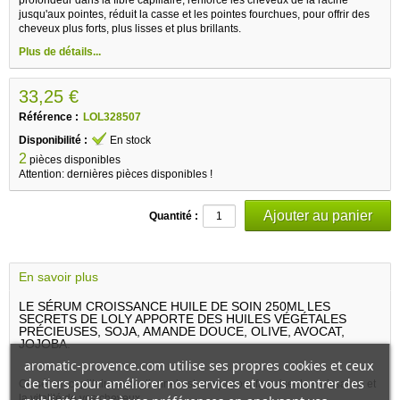
jusqu'aux pointes, réduit la casse et les pointes fourchues, pour offrir des
cheveux plus forts, plus lisses et plus brillants.
Plus de détails...
33,25 €
Référence :
LOL328507
Disponibilité :
En stock
2
pièces disponibles
Attention: dernières pièces disponibles !
Quantité :
En savoir plus
LE SÉRUM CROISSANCE HUILE DE SOIN 250ML LES
SECRETS DE LOLY APPORTE DES HUILES VÉGÉTALES
PRÉCIEUSES, SOJA, AMANDE DOUCE, OLIVE, AVOCAT,
JOJOBA.
aromatic-provence.com utilise ses propres cookies et ceux
de tiers pour améliorer nos services et vous montrer des
Ce sérum capillaire exceptionnel est conçu pour favoriser la croissance et
la vitalité de vos cheveux.