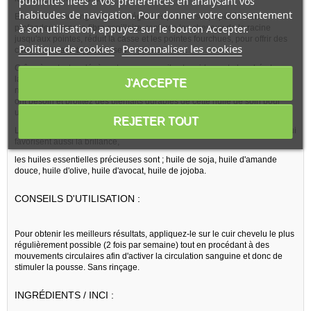
publicités liées à vos préférences en analysant vos
habitudes de navigation. Pour donner votre consentement
Enrichi d'un mélange d'huiles végétales précieuses, il pénètre en
à son utilisation, appuyez sur le bouton Accepter.
profondeur dans la fibre capillaire, renforce les cheveux de la racine
jusqu'aux pointes, réduit la casse et les pointes fourchues, pour offrir des
Politique de cookies
Personnaliser les cookies
cheveux plus forts, plus lisses et plus brillants.
Grâce à sa texture légère et non grasse, il est rapidement absorbé et ne
laisse pas de résidus. Il convient à tous les types de cheveux, qu'ils soient
J'ACCEPTE
naturels, défrisés, bouclés ou crépus. Offrez à vos cheveux le soin dont ils
ont besoin et profitez des bienfaits durables de cette huile de soin pour
une chevelure magnifique et en pleine santé.
REJETER TOUT
Les huiles végétales précieuses sont associées aux huiles essentielles qui
favorisent aussi la brillance,
les huiles essentielles précieuses sont ; huile de soja, huile d'amande
douce, huile d'olive, huile d'avocat, huile de jojoba.
CONSEILS D'UTILISATION :
Pour obtenir les meilleurs résultats, appliquez-le sur le cuir chevelu le plus
régulièrement possible (2 fois par semaine) tout en procédant à des
mouvements circulaires afin d'activer la circulation sanguine et donc de
stimuler la pousse. Sans rinçage.
INGRÉDIENTS / INCI :