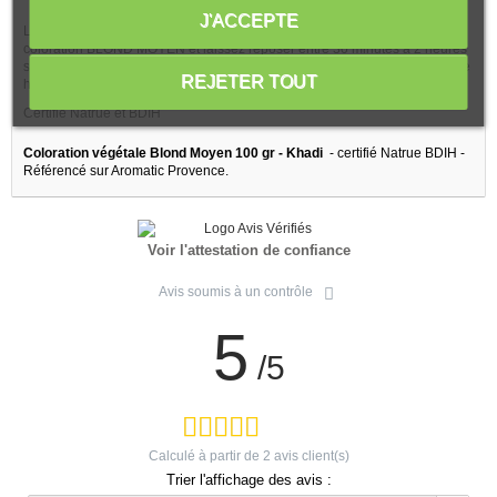
J'ACCEPTE
Lavez vos cheveux avec un shampoing naturel Khadi. Appliquez la
coloration BLOND MOYEN et laissez reposer entre 30 minutes à 2 heures
selon le résultat et la couleur souhaités. Après la coloration, appliquez une
REJETER TOUT
huile capillaire Khadi.
Certifié Natrue et BDIH
Coloration végétale Blond Moyen 100 gr - Khadi
- certifié Natrue BDIH -
Référencé sur Aromatic Provence.
Voir l'attestation de confiance
Avis soumis à un contrôle
5
/5
Calculé à partir de
2
avis client(s)
Trier l'affichage des avis :