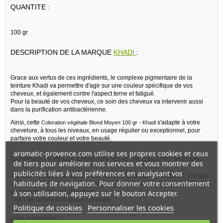
QUANTITE :
100 gr
DESCRIPTION DE LA MARQUE
KHADI
:
Grace aux vertus de ces ingrédients, le complexe pigmentaire de la
teinture Khadi va permettre d'agir sur une couleur spécifique de vos
cheveux, et également contre l'aspect terne et fatigué.
Pour la beauté de vos cheveux, ce soin des cheveux va intervenir aussi
dans la purification antibactérienne.
Ainsi, cette
s'adapte à votre
Coloration végétale Blond Moyen 100 gr - Khadi
chevelure, à tous les niveaux, en usage régulier ou exceptionnel, pour
parfaire votre couleur et votre beauté.
aromatic-provence.com utilise ses propres cookies et ceux
COMPOSITION COLORATION VÉGÉTALE BLOND MOYEN :
de tiers pour améliorer nos services et vous montrer des
publicités liées à vos préférences en analysant vos
Cassier*, Indigo*, Henné*, Coque de noix, Grenadier*, Gambier*, Haritaki*,
habitudes de navigation. Pour donner votre consentement
Jatropha*, Chêne*, Bael, Rhubarbe*, Noix de Malabar*, Aloe Vera*, Bois
de sappan*, Cordia*. (Poudres).
à son utilisation, appuyez sur le bouton Accepter.
* Issu de culture biologique contrôlée.
Politique de cookies
Personnaliser les cookies
UTILISATIONS :