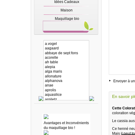
Idées Cadeaux
Maison
Maquillage bio
Envoyer à un
En savoir p
Cette Colora
coloration vég
Le cassia aus
Avantages et Inconvénients
du maquillage bio !
Ce henné neut
Mais il peut t