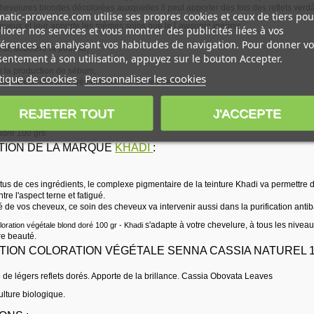
hevelures blondes décolorées auxquelles il peut apporter des fois des reflets verdâ
atic-provence.com utilise ses propres cookies et ceux de tiers pou
cheveux et leur apporte les mêmes soins que le Lawsonia inermis :
iorer nos services et vous montrer des publicités liées à vos
érences en analysant vos habitudes de navigation. Pour donner vo
ueur, accélère la pousse,
entement à son utilisation, appuyez sur le bouton Accepter.
 volume,
de la production de sébum,
tique de cookies
Personnaliser les cookies
rifie le cuir chevelu, très efficace contre les pellicules,
 :
REJETER TOUT
J'ACCEPTE
udre 100 grs
TION DE LA MARQUE
KHADI
:
tus de ces ingrédients, le complexe pigmentaire de la teinture Khadi va permettre d
re l'aspect terne et fatigué.
 de vos cheveux, ce soin des cheveux va intervenir aussi dans la purification anti
s'adapte à votre chevelure, à tous les niveau
loration végétale blond doré 100 gr - Khadi
re beauté.
ION COLORATION VÉGÉTALE SENNA CASSIA NATUREL 100
e de légers reflets dorés. Apporte de la brillance. Cassia Obovata Leaves
culture biologique.