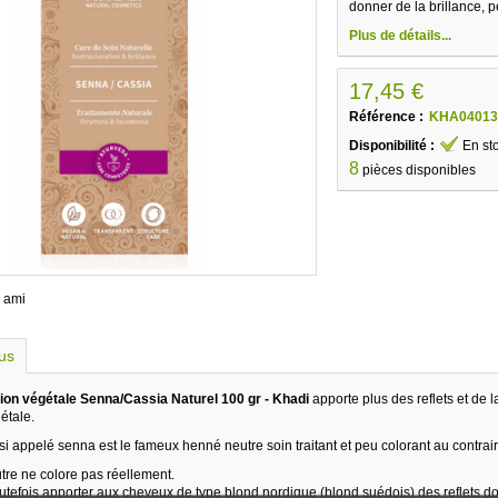
donner de la brillance, p
Plus de détails...
17,45 €
Référence :
KHA04013
Disponibilité :
En st
8
pièces disponibles
 ami
lus
tion végétale Senna/Cassia Naturel 100 gr - Khadi
apporte plus des reflets et de l
étale.
si appelé senna est le fameux henné neutre soin traitant et peu colorant au contrai
re ne colore pas réellement.
outefois apporter aux cheveux de type blond nordique (blond suédois) des reflets do