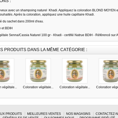
ONS :
veux avec un shampoing naturel Khadi. Appliquez la coloration BLOND MOYEN et la
souhaités. Après la coloration, appliquez une huile capillaire Khadi.
tié du sachet dans 200ml d'eau.
e et BDIH
gétale Senna/Cassia Naturel 100 gr - Khadi
- certifié Natrue BDIH - Référencé sur
S PRODUITS DANS LA MÊME CATÉGORIE :
n végétale...
Coloration végétale...
Coloration végétale...
Coloration végé
UX PRODUITS
MEILLEURES VENTES
NOS MAGASINS
CONTACTEZ-
GÉNÉRALES DE VENTE
QUI SOMMES NOUS
PROGRAMME FIDÉLITÉ