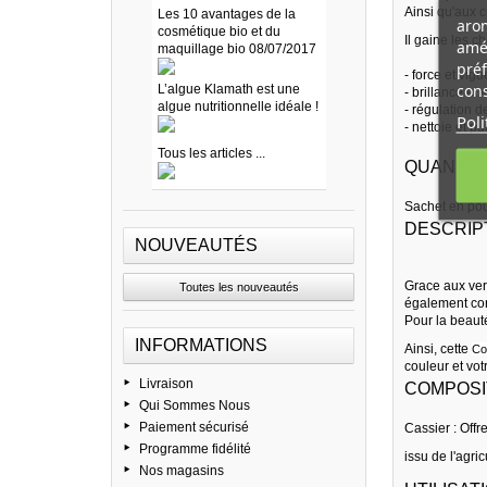
Ainsi qu'aux c
Les 10 avantages de la
arom
cosmétique bio et du
Il gaine les 
amél
maquillage bio 08/07/2017
préf
- force et vig
cons
L’algue Klamath est une
- brillance et
algue nutritionnelle idéale !
- régulation 
Poli
- nettoie et pu
Tous les articles ...
QUANTITE
Sachet en po
DESCRIP
NOUVEAUTÉS
Grace aux ver
Toutes les nouveautés
également cont
Pour la beauté
INFORMATIONS
Ainsi, cette
Co
couleur et vot
Livraison
COMPOSIT
Qui Sommes Nous
Paiement sécurisé
Cassier : Offr
Programme fidélité
issu de l'agri
Nos magasins