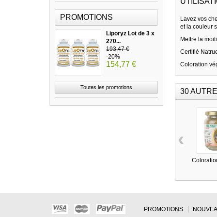
UTILISATI
PROMOTIONS
Lavez vos che
et la couleur 
Liporyz Lot de 3 x
Mettre la moi
270...
193,47 €
Certifié Natru
-20%
154,77 €
Coloration vé
Toutes les promotions
30 AUTRE
‹
Coloratio
PROMOTIONS
NOUVEA