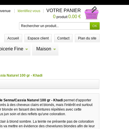
VOTRE PANIER
nvenue
Identifiez-vous
0
0.00 €
produit
Accueil
Espace client
Contact
Plan du site
picerie Fine
Maison
sia Naturel 100 gr - Khadi
le Senna/Cassia Naturel 100 gr - Khadi
permet d'apporter
rés à des cheveux clairs et blonds, mais l'intérêt est surtout
 blonde en faisant des teintures répétées avec cette
us jun soin et des reflets qu'une coloration.
lair à blond sombre. La teinte ne présente pas de coloration
is va mettre en évidence des chevelures blondes afin de leur