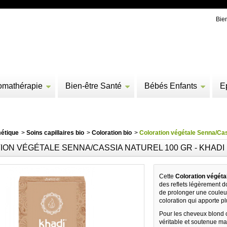
Bie
omathérapie
Bien-être Santé
Bébés Enfants
E
étique
>
Soins capillaires bio
>
Coloration bio
>
Coloration végétale Senna/Cas
ON VÉGÉTALE SENNA/CASSIA NATUREL 100 GR - KHADI
Cette
Coloration végéta
des reflets légèrement do
de prolonger une couleur
coloration qui apporte pl
Pour les cheveux blond c
véritable et soutenue ma