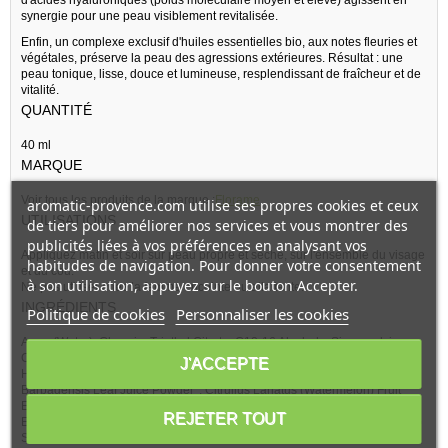
synergie pour une peau visiblement revitalisée.
Enfin, un complexe exclusif d'huiles essentielles bio, aux notes fleuries et
végétales, préserve la peau des agressions extérieures. Résultat : une
peau tonique, lisse, douce et lumineuse, resplendissant de fraîcheur et de
vitalité.
QUANTITÉ
40 ml
MARQUE
Voir tous les produits de la marque :
Florame
aromatic-provence.com utilise ses propres cookies et ceux
UTILISATIONS
de tiers pour améliorer nos services et vous montrer des
publicités liées à vos préférences en analysant vos
Appliquez matin et soir sur peau propre et sèche, sur l'ensemble du visage
habitudes de navigation. Pour donner votre consentement
et du cou.
à son utilisation, appuyez sur le bouton Accepter.
Ne pas utiliser chez la femme enceinte ou allaitante.
INGRÉDIENTS
Politique de cookies
Personnaliser les cookies
Aqua (Water), Glycerin, Triethyl Citrate, C12-16 Alcohols, Simmondsia
Chinensis (Jojoba) Seed Oil*, Palmitic Acid, Caprylic/Capric Triglyceride,
J'ACCEPTE
Hydrogenated Lecithin, Terminalia Ferdinandiana Fruit Extract*, Aloe
Barbadensis Leaf Juice Powder*, Citrullus Lanatus (Watermelon) Fruit
Extract, Lens Esculenta (Lentil) Fruit Extract, Pyrus Malus (Apple) Fruit
REJETER TOUT
Extract, Gellan Gum, Sodium Hyaluronate, Helianthus Annuus (Sunflower)
Seed Oil, Nymphaea Alba Flower Extract*, Cedrus Atlantica Bark Oil*,