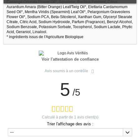
Cananga Odorata Flower Oil*, Squalene, Bacillus Ferment, Citrus
Aurantium Amara (Bitter Orange) Leaf/Twig Oil*, Elettaria Cardamomum
Seed Oil*, Mentha Viridis (Spearmint) Leaf Oil*, Pelargonium Graveolens
Flower Oil*, Sodium PCA, Beta-Sitosterol, Xanthan Gum, Glyceryl Stearate
Citrate, Citric Acid, Sodium Hydroxide, Parfum (Fragrance), Benzyl Alcohol,
Sodium Benzoate, Potassium Sorbate, Tocopherol, Sodium Lactate, Phytic
Acid, Geraniol, Linalool.
* ingrédients issus de l'Agriculture Biologique
Voir l'attestation de confiance
Avis soumis à un contrôle
5
/5
Calculé à partir de
1
avis client(s)
Trier l'affichage des avis :
---