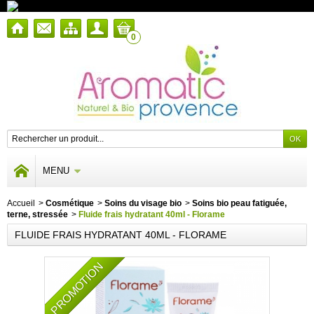
0
MENU
Accueil
>
Cosmétique
>
Soins du visage bio
>
Soins bio peau fatiguée,
terne, stressée
>
Fluide frais hydratant 40ml - Florame
FLUIDE FRAIS HYDRATANT 40ML - FLORAME
PROMOTION