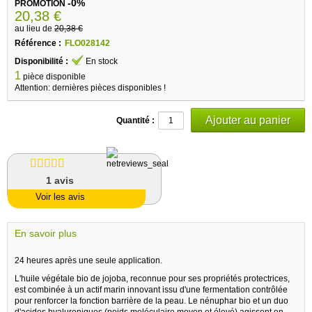
-0%
PROMOTION
20,38 €
au lieu de
20,38 €
Référence :
FLO028142
Disponibilité :
En stock
1
pièce disponible
Attention: dernières pièces disponibles !
Quantité :
1
avis
Voir les avis
En savoir plus
24 heures après une seule application.
L'huile végétale bio de jojoba, reconnue pour ses propriétés protectrices,
est combinée à un actif marin innovant issu d'une fermentation contrôlée
pour renforcer la fonction barrière de la peau. Le nénuphar bio et un duo
d'acides hyaluroniques (poids moléculaire moyen et élevé) agissent en