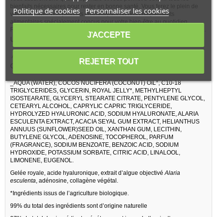
bienfaits nécessaires pour rester en bonne santé. Vous ferez le plein de
Politique de cookies
Personnaliser les cookies
vitamines avec nos produits cosmétiques ou nos compléments
alimentaires spécialement conçus pour votre bien-être au quotidien.
Retrouvez toutes les solutions naturelles et douces chez Fleurance nature.
J'ACCEPTE
UTILISATION :
À appliquer le soir sur le visage et le cou. Éviter le contour des yeux.
REJETER TOUT
COMPOSITION :
_AQUA (WATER), COCOS NUCIFERA (COCONUT) OIL*, C10-18
TRIGLYCERIDES, GLYCERIN, ROYAL JELLY*, METHYLHEPTYL
ISOSTEARATE, GLYCERYL STEARATE CITRATE, PENTYLENE GLYCOL,
CETEARYL ALCOHOL, CAPRYLIC CAPRIC TRIGLYCERIDE,
HYDROLYZED HYALURONIC ACID, SODIUM HYALURONATE, ALARIA
ESCULENTA EXTRACT, ACACIA SEYAL GUM EXTRACT, HELIANTHUS
ANNUUS (SUNFLOWER)SEED OIL, XANTHAN GUM, LECITHIN,
BUTYLENE GLYCOL, ADENOSINE, TOCOPHEROL, PARFUM
(FRAGRANCE), SODIUM BENZOATE, BENZOIC ACID, SODIUM
HYDROXIDE, POTASSIUM SORBATE, CITRIC ACID, LINALOOL,
LIMONENE, EUGENOL.
Gelée royale, acide hyaluronique, extrait d’algue objectivé
Alaria
esculenta
, adénosine, collagène végétal.
*Ingrédients issus de l’agriculture biologique.
99% du total des ingrédients sont d’origine naturelle