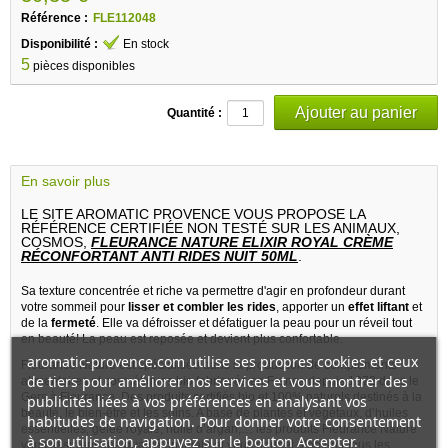
Référence :
FLE112048
Disponibilité :
En stock
5
pièces disponibles
Quantité :
En savoir plus
LE SITE AROMATIC PROVENCE VOUS PROPOSE LA
RÉFÉRENCE CERTIFIÉE NON TESTÉ SUR LES ANIMAUX,
COSMOS,
FLEURANCE NATURE ELIXIR ROYAL CRÈME
RÉCONFORTANT ANTI RIDES NUIT 50ML
.
Sa texture concentrée et riche va permettre d'agir en profondeur durant
votre sommeil pour
lisser et combler les rides
, apporter un
effet liftant
et
de la
fermeté
. Elle va défroisser et défatiguer la peau pour un réveil tout
en beauté! La peau est reposée et devient plus confortable.
aromatic-provence.com utilise ses propres cookies et ceux
Fleurance Nature est spécialisée dans la production de compléments
de tiers pour améliorer nos services et vous montrer des
alimentaires et cosmétiques bio fabriqués en France depuis 1972 dans le
Gers à Fleurance. Des produits certifiés bio et 100% naturels destinés à la
publicités liées à vos préférences en analysant vos
beauté, le bien-être et les soins. A base de plantes et végétaux, d’huiles
habitudes de navigation. Pour donner votre consentement
essentielles, gelée royale, huile d’argan,… les produits Fleurance Nature
à son utilisation, appuyez sur le bouton Accepter.
vous assurent une qualité optimale et vous permet d’obtenir tous les