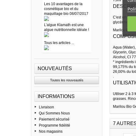
cons
Les 10 avantages de la
DESCRIPT
Poli
cosmétique bio et du
maquillage bio 08/07/2017
C'est un produ
glycérine vég
L’algue Klamath est une
algue nutritionnelle idéale !
Marilou Bio G
COMPOSI
Tous les articles ...
Aqua (Water),
Glycerin, Gly
Alcohol, CI 
* ingrédients 
99,175% du tot
NOUVEAUTÉS
26,00% du tota
.
Toutes les nouveautés
UTILISATI
Utiliser 2 à 3
INFORMATIONS
grasses. Rinc
Marilou Bio G
Livraison
Qui Sommes Nous
Paiement sécurisé
7 AUTRE
Programme fidélité
Nos magasins