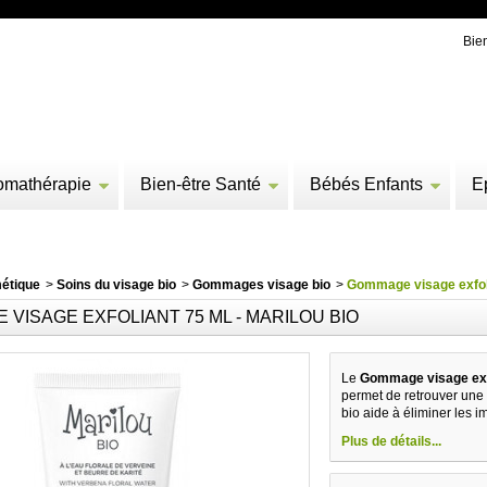
Bie
omathérapie
Bien-être Santé
Bébés Enfants
E
étique
>
Soins du visage bio
>
Gommages visage bio
>
Gommage visage exfoli
VISAGE EXFOLIANT 75 ML - MARILOU BIO
Le
Gommage visage exfo
permet de retrouver une 
bio aide à éliminer les i
Plus de détails...