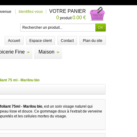
VOTRE PANIER
nvenue
Identifiez-vous
0
0.00 €
produit
Accueil
Espace client
Contact
Plan du site
picerie Fine
Maison
ant 75 ml - Marilou bio
liant 75ml - Marilou bio
, est un soin visage naturel qui
peau lisse et douce. Ce gommage doux à l'extrait de verveine
mpuretés et les cellules mortes du visage.