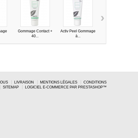
›
sage
Gommage Contact +
Activ Peel Gommage
Savon à froid...
l
40...
à...
NOUS
LIVRAISON
MENTIONS LÉGALES
CONDITIONS
SITEMAP
LOGICIEL E-COMMERCE PAR PRESTASHOP™