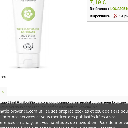
7,19 €
Référence :
LOU83051
Disponibilité :
Ce pr
 ami
lus
age 75ml Marilou Bio
est considéré comme est un produit de soin pour le visage na
retrouver souplesse et douceur grâce à l'extrait de verveine bio.
atic-provence.com utilise ses propres cookies et ceux de tiers pou
 :
iorer nos services et vous montrer des publicités liées à vos
érences en analysant vos habitudes de navigation. Pour donner vo