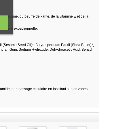
le de sésame, du beurre de karité, de la vitamine E et de la
 manière exceptionnelle.
il (Sesame Seed Oil)*, Butyrospermum Parkii (Shea Butter)*,
, Xanthan Gum, Sodium Hydroxide, Dehydroacetic Acid, Benzyl
 humide, par massage circulaire en insistant sur les zones