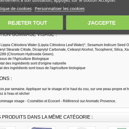
entement à son utilisation, appuyez sur le bouton Accepter.
ION DE LA MARQUE MARILOU BIO :
tique de cookies
Personnaliser les cookies
it de soin pour le visage, qui est formulé avec de l'extrait de verveine bio, de l'hui
étale.
REJETER TOUT
J'ACCEPTE
ommage visage permet d'équilibrer votre peau, que ce soit quotidiennement ou de
TION GOMMAGE VISAGE :
 Lippia Citriodora Water (Lippia Citriodora Leaf Water)*, Sesamum Indicum Seed O
ceryl Stearate Citrate, Dicaprylyl Carbonate, Cetearyl Alcohol, Tocopherol, Silica
77289 (Chromium Hydroxide Green).
issus de l'Agriculture Biologique
al des ingrédients sont d'origine naturelle
l des ingrédients sont issus de l'agriculture biologique
ONS :
 fois par semaine. Appliquer sur le visage et le haut du cou, sur une peau propre et
ez à l'eau et sécher
ommage visage - Cosmébio et Ecocert - Référencé sur Aromatic Provence.
S PRODUITS DANS LA MÊME CATÉGORIE :