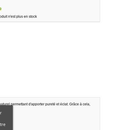
9
oduit n'est plus en stock
turel permettant d'apporter pureté et éclat. Grâce à cela,
r
tre