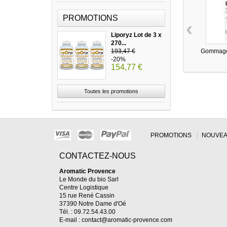
PROMOTIONS
‹
Liporyz Lot de 3 x
270...
193,47 €
Gommage 
-20%
154,77 €
Toutes les promotions
PROMOTIONS
NOUVEA
CONTACTEZ-NOUS
Aromatic Provence
Le Monde du bio Sarl
Centre Logistique
15 rue René Cassin
37390 Notre Dame d'Oé
Tél. : 09.72.54.43.00
E-mail :
contact@aromatic-provence.com