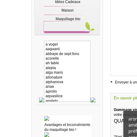
Idées Cadeaux
Maison
Maquillage bio
Envoyer à un
En savoir p
Gommage vis
votre peau va 
arom
QUANTITE
amél
Avantages et Inconvénients
du maquillage bio !
préf
75ml