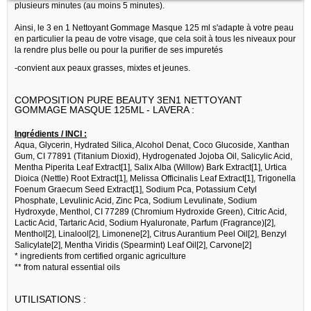
plusieurs minutes (au moins 5 minutes).
Ainsi, le 3 en 1 Nettoyant Gommage Masque 125 ml s'adapte à votre peau
en particulier la peau de votre visage, que cela soit à tous les niveaux pour
la rendre plus belle ou pour la purifier de ses impuretés
-convient aux peaux grasses, mixtes et jeunes.
COMPOSITION PURE BEAUTY 3EN1 NETTOYANT
GOMMAGE MASQUE 125ML - LAVERA :
Ingrédients / INCI :
Aqua, Glycerin, Hydrated Silica, Alcohol Denat, Coco Glucoside, Xanthan
Gum, CI 77891 (Titanium Dioxid), Hydrogenated Jojoba Oil, Salicylic Acid,
Mentha Piperita Leaf Extract[1], Salix Alba (Willow) Bark Extract[1], Urtica
Dioica (Nettle) Root Extract[1], Melissa Officinalis Leaf Extract[1], Trigonella
Foenum Graecum Seed Extract[1], Sodium Pca, Potassium Cetyl
Phosphate, Levulinic Acid, Zinc Pca, Sodium Levulinate, Sodium
Hydroxyde, Menthol, CI 77289 (Chromium Hydroxide Green), Citric Acid,
Lactic Acid, Tartaric Acid, Sodium Hyaluronate, Parfum (Fragrance)[2],
Menthol[2], Linalool[2], Limonene[2], Citrus Aurantium Peel Oil[2], Benzyl
Salicylate[2], Mentha Viridis (Spearmint) Leaf Oil[2], Carvone[2]
* ingredients from certified organic agriculture
** from natural essential oils
UTILISATIONS :