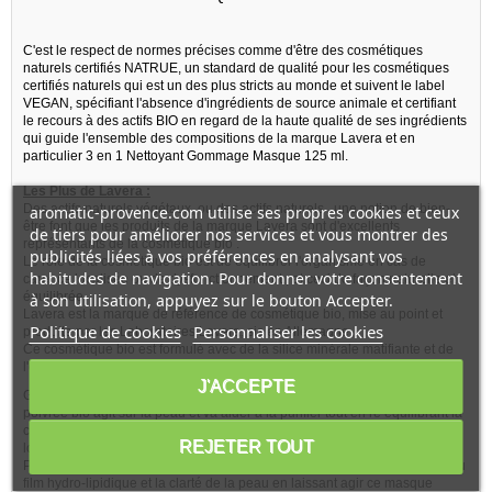
C'est le respect de normes précises comme d'être des cosmétiques
naturels certifiés NATRUE, un standard de qualité pour les cosmétiques
certifiés naturels qui est un des plus stricts au monde et suivent le label
VEGAN, spécifiant l'absence d'ingrédients de source animale et certifiant
le recours à des actifs BIO en regard de la haute qualité de ses ingrédients
qui guide l'ensemble des compositions de la marque Lavera et en
particulier 3 en 1 Nettoyant Gommage Masque 125 ml.
Les Plus de Lavera :
Des actifs naturels végétaux, ou des actifs naturels , une notion de bien-
aromatic-provence.com utilise ses propres cookies et ceux
être font que les produits de la marque Lavera sont d'excellents
de tiers pour améliorer nos services et vous montrer des
représentants de la cosmétique bio .
publicités liées à vos préférences en analysant vos
Le rôle de la cosmétique bio est de équilibrer l'organisme en cas de
habitudes de navigation. Pour donner votre consentement
carence localisée ou de dysfonctionnement., et ceci de façon naturelle et
équilibrée.
à son utilisation, appuyez sur le bouton Accepter.
Lavera est la marque de référence de cosmétique bio, mise au point et
Politique de cookies
Personnaliser les cookies
produite par les Laboratoires Lavera, sis en Allemagne.
Ce cosmétique bio est formulé avec de la silice minérale matifiante et de
l'extrait de menthe poivrée astringente.
J'ACCEPTE
Grace aux activités intrinsèques de sa composition, l'extrait de menthe
poivrée bio agit sur la peau et va aider à la purifier tout en ré équilibrant la
couche de sebum protectrice, contre les impuretés, les brillances
REJETER TOUT
localisées et les problèmes de peau terne et fatiguée et encore bien plus.
Pour une action complète, ce cosmétique bio va améliorer la régulation du
film hydro-lipidique et la clarté de la peau en laissant agir ce masque