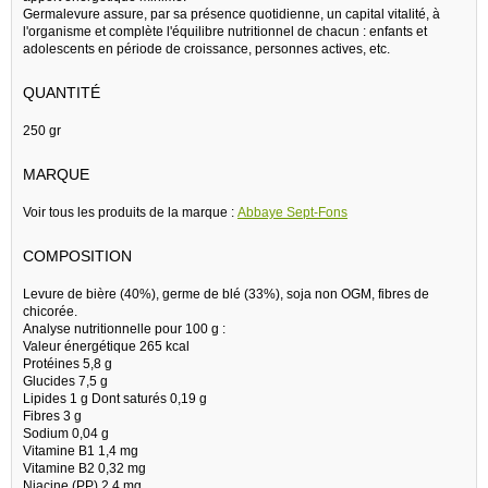
Germalevure assure, par sa présence quotidienne, un capital vitalité, à
l'organisme et complète l'équilibre nutritionnel de chacun : enfants et
adolescents en période de croissance, personnes actives, etc.
QUANTITÉ
250 gr
MARQUE
Voir tous les produits de la marque :
Abbaye Sept-Fons
COMPOSITION
Levure de bière (40%), germe de blé (33%), soja non OGM, fibres de
chicorée.
Analyse nutritionnelle pour 100 g :
Valeur énergétique 265 kcal
Protéines 5,8 g
Glucides 7,5 g
Lipides 1 g Dont saturés 0,19 g
Fibres 3 g
Sodium 0,04 g
Vitamine B1 1,4 mg
Vitamine B2 0,32 mg
Niacine (PP) 2,4 mg