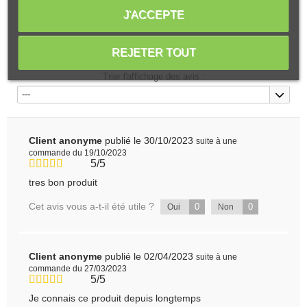
4.7
/5
J'ACCEPTE
REJETER TOUT
Calculé à partir de
6
avis client(s)
Trier l'affichage des avis :
---
Client anonyme
publié le 30/10/2023
suite à une
commande du 19/10/2023
5/5
tres bon produit
Cet avis vous a-t-il été utile ?
0
0
Oui
Non
Client anonyme
publié le 02/04/2023
suite à une
commande du 27/03/2023
5/5
Je connais ce produit depuis longtemps