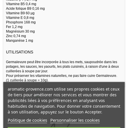
Vitamine B5 0,4 mg
Acide folique B9 0,16 mg
Vitamine B9 60 µg
Vitamine E 0,8 mg
Phosphore 168 mg
Fer 1,2 mg
Magnésium 30 mg
Zinc 0,74 mg
Manganèse 1 mg
UTILISATIONS
Germalevure peut être incorporée à tous les mets, saupoudrée dans les
potages, les sauces, les yaourts, les plats cuisinés, à raison d'une à deux
cuillerées à soupe par jour.
Pour préserver les vitamines naturelles, ne pas faire cuire Germalevure.
(1 cuillerée à soupe = 10g).
aromatic-provence.com utilise ses propres cookies et ceux
de tiers pour améliorer nos services et vous montrer des
publicités liées à vos préférences en analysant vos
Voir l'attestation de confiance
habitudes de navigation. Pour donner votre consentement
à son utilisation, appuyez sur le bouton Accepter.
Avis soumis à un contrôle
Politique de cookies
Personnaliser les cookies