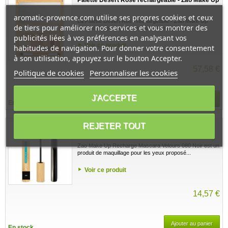
aromatic-provence.com utilise ses propres cookies et ceux
La Palette Desert Rose rechargeable - Zao Make Up
de tiers pour améliorer nos services et vous montrer des
permet d'apporter des produits de maquillage...
publicités liées à vos préférences en analysant vos
Voir ce produit
habitudes de navigation. Pour donner votre consentement
à son utilisation, appuyez sur le bouton Accepter.
57,58 €
Politique de cookies
Personnaliser les cookies
J'ACCEPTE
Ajouter au panier
En stock
Recharge Mascara Velours 080 Noir 7ml - Zao
REJETER TOUT
Make Up
Zao Make Up Recharge Mascara Velours 080 Noir est un
produit de maquillage pour les yeux proposé...
Voir ce produit
14,57 €
Ajouter au panier
En stock