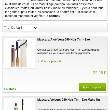
mais aussi à l'intérieur des formules.
Zao
a choisi une
multitude de couleurs de maquillage pour pouvoir offrir des teintes
classiques, mates, brillantes, flashy, mode ou tendance, il y en a pour tous
les goûts et pour toutes les occasions.
La priorité est l'utilisation d'un
matériau moderne et végétal : le
bambou
.
Tri :
De A à Z
Mascara Aloé Vera 090 Noir 7ml - Zao
Ce Mascara Aloé Vera 090 Noir 7ml - Zao permet de
maquiller les yeux avec une teinte pigmentée...
Voir ce produit
22,96 €
Ajouter au panier
En stock
Mascara Velours 080 Noir 7ml - Zao Make Up
Zao Make Up Mascara Velours 080 Noir est un produit de