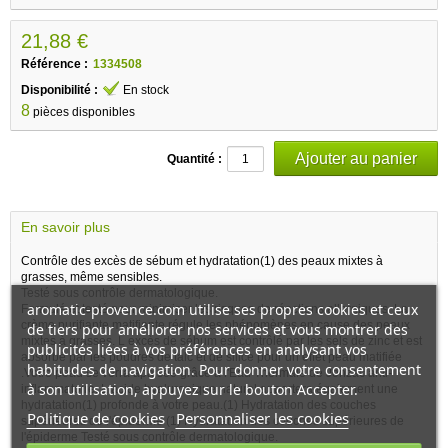
21,88 €
Référence :
1334508
Disponibilité :
En stock
8
pièces disponibles
Quantité :
En savoir plus
Contrôle des excès de sébum et hydratation(1) des peaux mixtes à
grasses, même sensibles.
Testé sous contrôle dermatologique.
aromatic-provence.com utilise ses propres cookies et ceux
Formulé et testé pour minimiser les risques de réactions allergiques. La
crème purifiante matifiante régule les phénomènes en cause des peaux
de tiers pour améliorer nos services et vous montrer des
mixtes à grasses. L excès de sébum est contrôlé par les sels de zinc et est
publicités liées à vos préférences en analysant vos
absorbé par les poudres de talc et de silice pour un effet peau matifiée
habitudes de navigation. Pour donner votre consentement
.Votre peau se verra apaisée grâce à l'Eau Thermale de Jonzac anti-
à son utilisation, appuyez sur le bouton Accepter.
inflammatoire. L acide hyaluronique naturel apportera également une
hydratation(1) profonde à votre peau.(1) Hydratation des couches
Politique de cookies
Personnaliser les cookies
supérieures de l'épiderme (1) Hydratation des couches supérieures de
l'épiderme Testé sous contrôle dermatologique.