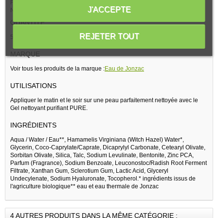
Formulée et testée pour minimiser les risques de réactions allergiques.
J'ACCEPTE
Non comédogène.
QUANTITÉ
REJETER TOUT
50 ml
MARQUE
Voir tous les produits de la marque :
Eau de Jonzac
UTILISATIONS
Appliquer le matin et le soir sur une peau parfaitement nettoyée avec le
Gel nettoyant purifiant PURE.
INGRÉDIENTS
Aqua / Water / Eau**, Hamamelis Virginiana (Witch Hazel) Water*,
Glycerin, Coco-Caprylate/Caprate, Dicaprylyl Carbonate, Cetearyl Olivate,
Sorbitan Olivate, Silica, Talc, Sodium Levulinate, Bentonite, Zinc PCA,
Parfum (Fragrance), Sodium Benzoate, Leuconostoc/Radish Root Ferment
Filtrate, Xanthan Gum, Sclerotium Gum, Lactic Acid, Glyceryl
Undecylenate, Sodium Hyaluronate, Tocopherol.* ingrédients issus de
l'agriculture biologique** eau et eau thermale de Jonzac
4 AUTRES PRODUITS DANS LA MÊME CATÉGORIE :