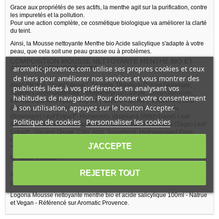
Grace aux propriétés de ses actifs, la menthe agit sur la purification, contre
les impuretés et la pollution.
Pour une action complète, ce cosmétique biologique va améliorer la clarté
du teint.
Ainsi, la Mousse nettoyante Menthe bio Acide salicylique s'adapte à votre
peau, que cela soit une peau grasse ou à problèmes.
COMPOSITION MOUSSE NETTOYANTE MENTHE BIO ET
aromatic-provence.com utilise ses propres cookies et ceux
ACIDE SALICYLIQUE 100ML :
de tiers pour améliorer nos services et vous montrer des
Aqua (Water), Alcohol denat.*, Glycerin, Disodium Cocoyl Glutamate,
publicités liées à vos préférences en analysant vos
Sodium Cocoyl Glutamate, Polyglyceryl-10 Laurate, Coco-Glucoside,
habitudes de navigation. Pour donner votre consentement
Mentha Piperita (Peppermint) Oil*, Mentha Piperita (Peppermint) Leaf
à son utilisation, appuyez sur le bouton Accepter.
Extract*, Salix Alba (Willow) Bark Extract, Rosmarinus Officinalis
(Rosemary) Leaf Extract*, Hamamelis Virginiana (Witch Hazel) Leaf
Politique de cookies
Personnaliser les cookies
Extract*, Cimicifuga Racemosa Root Extract, Salvia Officinalis (Sage) Leaf
Extract*, Glyceryl Oleate, Citric Acid, Tocopherol, Hydrogenated Palm
Glycerides Citrate
J'ACCEPTE
*issu de l'agriculture biologique contrôlée / certifié biologique
UTILISATIONS :
REJETER TOUT
Appliquer une pression de ce flacon doser de mousse nettoyante sur la
peau humide et masser légèrement. Rincer à l’eau tiède.
Logona Mousse nettoyante menthe bio et acide salicylique 100ml - Natrue
et Vegan - Référencé sur Aromatic Provence.