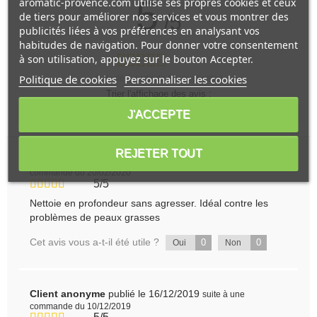
5
aromatic-provence.com utilise ses propres cookies et ceux
de tiers pour améliorer nos services et vous montrer des
/5
publicités liées à vos préférences en analysant vos
habitudes de navigation. Pour donner votre consentement
à son utilisation, appuyez sur le bouton Accepter.
Politique de cookies
Personnaliser les cookies
Calculé à partir de
5
avis client(s)
Trier l'affichage des avis :
---
J'ACCEPTE
REJETER TOUT
Client anonyme
publié le 26/02/2020
suite à une
commande du 20/02/2020
5/5
Nettoie en profondeur sans agresser. Idéal contre les
problèmes de peaux grasses
Cet avis vous a-t-il été utile ?
0
0
Oui
Non
Client anonyme
publié le 16/12/2019
suite à une
commande du 10/12/2019