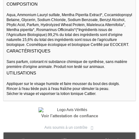
COMPOSITION
Aqua, Ammonium Lauryl sulfate, Mentha Piperita Extract*, Cocamidopropyl
Betaine, Glycerin, Sodium Chloride, Sodium Benzoate, Benzyl Alcohol,
Phytic Acid, Parfum, Hydrolyzed Wheat Protein, Maleleuca Alternifolia*,
Mentha piperita*, Rosmarinus Officinalis*(*Ingrédients issus de
l'Agriculture Biologique).99,2% du total des ingrédients sont d'origine
naturelle.15,6% du total des ingrédients sont issus de l'agriculture
biologique. Cosmétique écologique et biologique Certifié par ECOCERT.
CARACTÉRISTIQUES
Sans parfum, colorant ni substance chimique de synthèse, sans matière
première d'origine animale. Produit non testé sur animaux.
UTILISATIONS
Appliquer sur le visage humide et faire mousser du bout des doigts.
Rincer à l'eau tiède puis à l'eau fraîche pour stimuler la peau.
Sécher le visage et vaporiser la lotion tonique Cattier.
Voir l'attestation de confiance
Avis soumis à un contrôle