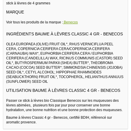
stick à lèvres de 4 grammes
MARQUE
Voir tous les produits de la marque :
Benecos
INGRÉDIENTS BAUME À LÈVRES CLASSIC 4 GR - BENECOS
OLEA EUROPAEA (OLIVE) FRUIT OIL*, RHUS VERNICIFLUA PEEL
CERA, COPERNICIA CERIFERA CERA/COPERNICIA CERIFERA
(CARNAUBA) WAX*, EUPHORBIA CERIFERA CERA / EUPHORBIA
CERIFERA (CANDELILLA) WAX, RICINUS COMMUNIS (CASTOR) SEED
OIL*, BUTYROSPERMUM PARKII (SHEA) BUTTER*, THEOBROMA
CACAO (COCOA) SEED BUTTER*; SIMMONDSIA CHINENSIS (JOJOBA)
SEED OIL*, CETYL ALCOHOL; HIPPOPHAE RHAMNOIDES
(SEABUCKTHORN) FRUIT OIL*, TOCOPHEROL, HELIANTHUS ANNUUS
(SUNFLOWER) SEED OIL
UTILISATION BAUME À LÈVRES CLASSIC 4 GR - BENECOS
Passer ce stick à lèvres bio Classique Benecos sur les muqueuses des
lèvres abimées, plusieurs fois par jour pour conserver une bonne
hydratation, une bonne nutrition et une bonne protection des muqueuses.
Baume à lèvres Classic 4 gr - Benecos, certifié BDIH, référencé sur
aromatic provence.