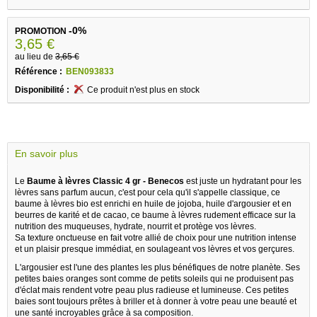
-0%
PROMOTION
3,65 €
au lieu de
3,65 €
Référence :
BEN093833
Disponibilité :
Ce produit n'est plus en stock
En savoir plus
Le
Baume à lèvres Classic 4 gr - Benecos
est juste un hydratant pour les
lèvres sans parfum aucun, c'est pour cela qu'il s'appelle classique, ce
baume à lèvres bio est enrichi en huile de jojoba, huile d'argousier et en
beurres de karité et de cacao, ce baume à lèvres rudement efficace sur la
nutrition des muqueuses, hydrate, nourrit et protège vos lèvres.
Sa texture onctueuse en fait votre allié de choix pour une nutrition intense
et un plaisir presque immédiat, en soulageant vos lèvres et vos gerçures.
L'argousier est l'une des plantes les plus bénéfiques de notre planète. Ses
petites baies oranges sont comme de petits soleils qui ne produisent pas
d'éclat mais rendent votre peau plus radieuse et lumineuse. Ces petites
baies sont toujours prêtes à briller et à donner à votre peau une beauté et
une santé incroyables grâce à sa composition.