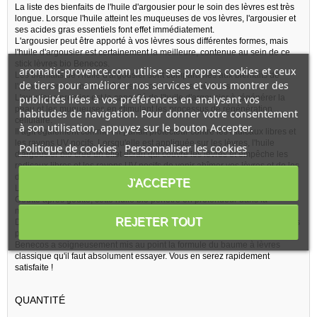
La liste des bienfaits de l'huile d'argousier pour le soin des lèvres est très
longue. Lorsque l'huile atteint les muqueuses de vos lèvres, l'argousier et
ses acides gras essentiels font effet immédiatement.
L'argousier peut être apporté à vos lèvres sous différentes formes, mais
l'huile d'argousier est certainement la meilleure, contenue au sein de ce
stick lèvres bio Benecos.
aromatic-provence.com utilise ses propres cookies et ceux
Les bienfaits de l'huile d'argousier sont comparables aux bienfaits de
de tiers pour améliorer nos services et vous montrer des
l'application des baies fraîches et sont même supérieurs.
publicités liées à vos préférences en analysant vos
L'avantage premier est la capacité de l'huile d'argousier à régénérer la
peau et les muqueuses en stimulant les processus de régénération
habitudes de navigation. Pour donner votre consentement
cellulaire.
à son utilisation, appuyez sur le bouton Accepter.
Il agit également comme un parfait protecteur contre les radicaux libres et
les rayons UV nocifs. Lorsqu'elle est appliquée sur les lèvres, l'huile
Politique de cookies
Personnaliser les cookies
d'argousier bio crée un effet écran qui couvre les lèvres et empêche les
radicaux libres et les rayons UV nocifs de venir abîmer vos lèvres et de les
dessécher.
J'ACCEPTE
L'huile d'argousier bio est également un hydratant parfait pour les lèvres.
Goutte après goutte, cette huile bio pénètre en profondeur dans la
muqueuse de vos lèvres pour rétablir l'équilibre de leur hydratation.
REJETER TOUT
Des effets adoucissants, toniques et nourrissants sont également apportés
par l'huile d'argousier riche en acides gras essentiels omega 7.
Benecos a soigneusement mis au point la formule du baume à lèvres
classique qu'il faut absolument essayer. Vous en serez rapidement
satisfaite !
QUANTITÉ