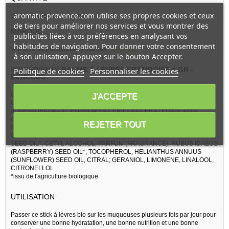
aromatic-provence.com utilise ses propres cookies et ceux
stick à lèvres de 4 grammes
de tiers pour améliorer nos services et vous montrer des
MARQUE
publicités liées à vos préférences en analysant vos
habitudes de navigation. Pour donner votre consentement
Voir tous les produits de la marque :
Benecos
à son utilisation, appuyez sur le bouton Accepter.
INGRÉDIENTS
BAUME À LÈVRES FRAMBOISE 4 GR -
Politique de cookies
Personnaliser les cookies
BENECOS
OLEA EUROPAEA (OLIVE) FRUIT OIL*, RHUS VERNICIFLUA PEEL
J'ACCEPTE
CERA, COPERNICIA CERIFERA CERA / COPERNICIA CERIFERA
(CARNAUBA) WAX*, EUPHORBIA CERIFERA CERA / EUPHORBIA
CERIFERA (CANDELILLA) WAX, RICINUS COMMUNIS (CASTOR) SEED
REJETER TOUT
OIL*, BUTYROSPERMUM PARKII (SHEA) BUTTER*, THEOBROMA
CACAO (COCOA) SEED BUTTER*; SIMMONDSIA CHINENSIS (JOJOBA)
SEED OIL*, CETYL ALCOHOL; PARFUM (FRAGRANCE), RUBUS IDAEUS
(RASPBERRY) SEED OIL*, TOCOPHEROL, HELIANTHUS ANNUUS
(SUNFLOWER) SEED OIL, CITRAL; GERANIOL, LIMONENE, LINALOOL,
CITRONELLOL
*issu de l'agriculture biologique
UTILISATION
Passer ce stick à lèvres bio sur les muqueuses plusieurs fois par jour pour
conserver une bonne hydratation, une bonne nutrition et une bonne