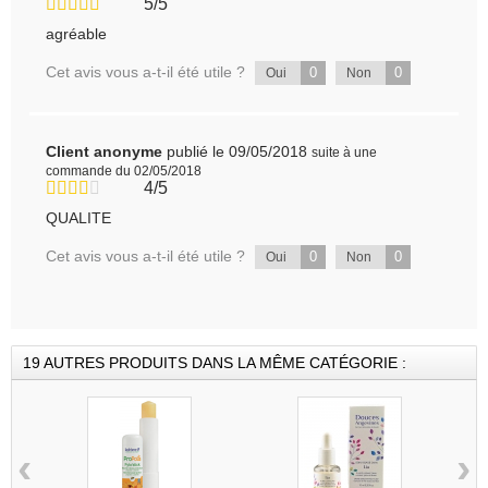
5/5
agréable
Cet avis vous a-t-il été utile ?
0
0
Oui
Non
Client anonyme
publié le 09/05/2018
suite à une
commande du 02/05/2018
4/5
QUALITE
Cet avis vous a-t-il été utile ?
0
0
Oui
Non
19 AUTRES PRODUITS DANS LA MÊME CATÉGORIE :
‹
›