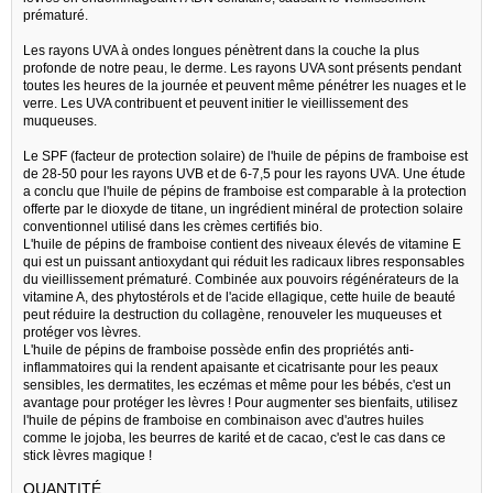
prématuré.
Les rayons UVA à ondes longues pénètrent dans la couche la plus
profonde de notre peau, le derme. Les rayons UVA sont présents pendant
toutes les heures de la journée et peuvent même pénétrer les nuages et le
verre. Les UVA contribuent et peuvent initier le vieillissement des
muqueuses.
Le SPF (facteur de protection solaire) de l'huile de pépins de framboise est
de 28-50 pour les rayons UVB et de 6-7,5 pour les rayons UVA. Une étude
a conclu que l'huile de pépins de framboise est comparable à la protection
offerte par le dioxyde de titane, un ingrédient minéral de protection solaire
conventionnel utilisé dans les crèmes certifiés bio.
L'huile de pépins de framboise contient des niveaux élevés de vitamine E
qui est un puissant antioxydant qui réduit les radicaux libres responsables
du vieillissement prématuré. Combinée aux pouvoirs régénérateurs de la
vitamine A, des phytostérols et de l'acide ellagique, cette huile de beauté
peut réduire la destruction du collagène, renouveler les muqueuses et
protéger vos lèvres.
L'huile de pépins de framboise possède enfin des propriétés anti-
inflammatoires qui la rendent apaisante et cicatrisante pour les peaux
sensibles, les dermatites, les eczémas et même pour les bébés, c'est un
avantage pour protéger les lèvres ! Pour augmenter ses bienfaits, utilisez
l'huile de pépins de framboise en combinaison avec d'autres huiles
comme le jojoba, les beurres de karité et de cacao, c'est le cas dans ce
stick lèvres magique !
QUANTITÉ