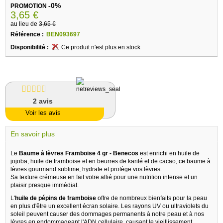
-0%
PROMOTION
3,65 €
au lieu de
3,65 €
Référence :
BEN093697
Disponibilité :
Ce produit n'est plus en stock
2
avis
Voir les avis
En savoir plus
Le
Baume à lèvres Framboise 4 gr - Benecos
est enrichi en huile de
jojoba, huile de framboise et en beurres de karité et de cacao, ce baume à
lèvres gourmand sublime, hydrate et protège vos lèvres.
Sa texture crémeuse en fait votre allié pour une nutrition intense et un
plaisir presque immédiat.
L'
huile de pépins de framboise
offre de nombreux bienfaits pour la peau
en plus d'être un excellent écran solaire. Les rayons UV ou ultraviolets du
soleil peuvent causer des dommages permanents à notre peau et à nos
lèvres en endommageant l'ADN cellulaire, causant le vieillissement