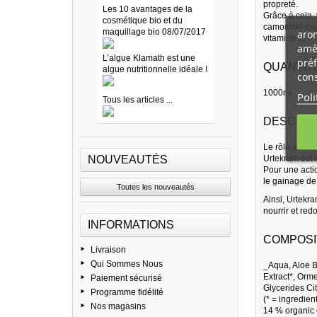
propreté.
Les 10 avantages de la
Grâce à cela, 
cosmétique bio et du
camomille matr
maquillage bio 08/07/2017
arom
vitamine E.
amél
L’algue Klamath est une
préf
QUANTITE
algue nutritionnelle idéale !
cons
1000ml
Poli
Tous les articles ...
DESCRIP
Le rôle de l'h
NOUVEAUTÉS
Urtekram est 
Pour une actio
le gainage de 
Toutes les nouveautés
Ainsi, Urtekr
nourrir et red
INFORMATIONS
COMPOSI
Livraison
Qui Sommes Nous
_Aqua, Aloe B
Extract*, Orm
Paiement sécurisé
Glycerides Cit
Programme fidélité
(* = ingredien
Nos magasins
14 % organic o