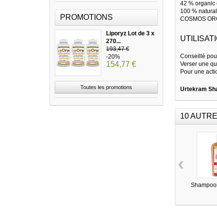
42 % organic 
100 % natural 
PROMOTIONS
COSMOS ORGAN
Liporyz Lot de 3 x
UTILISATI
270...
193,47 €
Conseillé pou
-20%
154,77 €
Verser une qu
Pour une acti
Toutes les promotions
Urtekram Sh
10 AUTRE
‹
Shampooin