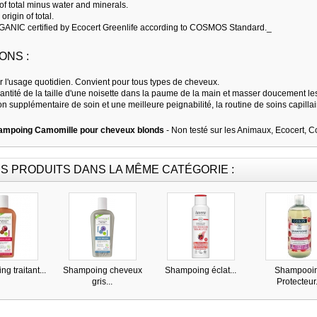
of total minus water and minerals.
origin of total.
IC certified by Ecocert Greenlife according to COSMOS Standard._
ONS :
r l'usage quotidien. Convient pour tous types de cheveux.
antité de la taille d'une noisette dans la paume de la main et masser doucement le
on supplémentaire de soin et une meilleure peignabilité, la routine de soins capil
ampoing Camomille pour cheveux blonds
- Non testé sur les Animaux, Ecocert, 
S PRODUITS DANS LA MÊME CATÉGORIE :
g traitant...
Shampoing cheveux
Shampoing éclat...
Shampooi
gris...
Protecteur.