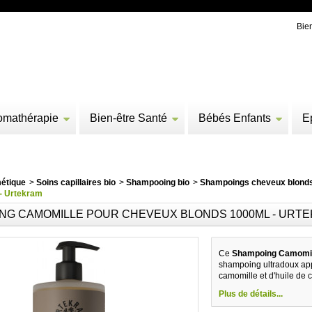
Bie
omathérapie
Bien-être Santé
Bébés Enfants
E
étique
>
Soins capillaires bio
>
Shampooing bio
>
Shampoings cheveux blonds,
- Urtekram
NG CAMOMILLE POUR CHEVEUX BLONDS 1000ML - URT
Ce
Shampoing Camomill
shampoing ultradoux appo
camomille et d'huile de
Plus de détails...