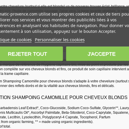
votre chevelure (surtout si elle est blonde) va de nouveau trouver éclat, brillance, v
icaire, l'huile de camomille sauvage, l'aloe vera, la base lavante végétale, le béta s
atic-provence.com utilise ses propres cookies et ceux de tiers pou
iorer nos services et vous montrer des publicités liées à vos
érences en analysant vos habitudes de navigation. Pour donner vo
 :
entement à son utilisation, appuyez sur le bouton Accepter.
tique de cookies
Personnaliser les cookies
TION DE LA MARQUE
URTEKRAM
:
REJETER TOUT
J'ACCEPTE
ygiène capillaire bio est de équilibrer l'organisme en cas de carence localisée ou de
la marque de référence de l'hygiène capillaire bio, mise au point et produite par l
n complète sur vos cheveux blonds et fins, ce produit de soin capillaire intervient au
la trame capillaire.
am Shampoing Camomille pour cheveux blonds s'adapte à votre chevelure (surtout si e
onner des reflets dorés et de la vitalité aux cheveux blonds, fins et délicats.
TION SHAMPOING CAMOMILLE POUR CHEVEUX BLONDS 
arbadensis Leaf Extract*, Coco-Glucoside, Sodium Coco-Sulfate, Glycerin**, Laur
enis Multicaulis Oil*, Ascorbyl Palmitate, Beta-Sitosterol, Coco-Caprylate, Squal
rate, Lecithin, Lysolecithin, Polyglyceryl-4 Caprate, Tocopherol, Parfum
t from organic farming, ** = made using organic ingredients).
f total.