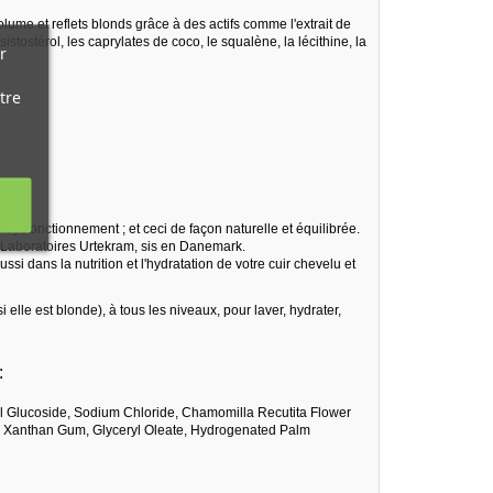
olume et reflets blonds grâce à des actifs comme l'extrait de
istostérol, les caprylates de coco, le squalène, la lécithine, la
r
tre
 dysfonctionnement ; et ceci de façon naturelle et équilibrée.
es Laboratoires Urtekram, sis en Danemark.
ssi dans la nutrition et l'hydratation de votre cuir chevelu et
lle est blonde), à tous les niveaux, pour laver, hydrater,
:
yl Glucoside, Sodium Chloride, Chamomilla Recutita Flower
ene, Xanthan Gum, Glyceryl Oleate, Hydrogenated Palm