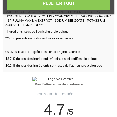
REJETER TOUT
DEHYDROACETIC ACID - CITRIC ACID - ROSMARINUS OFFICINALIS
FLOWER OIL* - CITRUS LIMON PEEL OIL* - ULTRAMARINES -
MALTODEXTRINE - CENTAUREA CYANUS FLOWER EXTRACT* -
HYDROLIZED WHEAT PROTEIN - CYAMOPSIS TETRAGONOLOBA GUM*
- SPIRULINA MAXIMA EXTRACT - SODIUM BENZOATE - POTASSIUM
SORBATE - LIMONENE***
*Ingrédients issus de l’agriculture biologique
***Composants naturels des huiles essentielles
------------------------------------
99 % du total des ingrédients sont d’origine naturelle
18,7 % du total des ingrédients végétaux sont certifiés biologiques
10,2 % du total des ingrédients sont issus de l’agriculture biologique_
Voir l'attestation de confiance
Avis soumis à un contrôle
4.7
/5