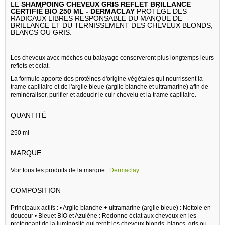
LE
SHAMPOING CHEVEUX GRIS REFLET BRILLANCE
CERTIFIÉ BIO 250 ML - DERMACLAY
PROTÈGE DES
RADICAUX LIBRES RESPONSABLE DU MANQUE DE
BRILLANCE ET DU TERNISSEMENT DES CHEVEUX BLONDS,
BLANCS OU GRIS.
Les cheveux avec mèches ou balayage conserveront plus longtemps leurs
reflets et éclat.
La formule apporte des protéines d'origine végétales qui nourrissent la
trame capillaire et de l'argile bleue (argile blanche et ultramarine) afin de
reminéraliser, purifier et adoucir le cuir chevelu et la trame capillaire.
QUANTITÉ
250 ml
MARQUE
Voir tous les produits de la marque :
Dermaclay
COMPOSITION
Principaux actifs : • Argile blanche + ultramarine (argile bleue) : Nettoie en
douceur • Bleuet BIO et Azulène : Redonne éclat aux cheveux en les
protégeant de la luminosité qui ternit les cheveux blonds, blancs, gris ou