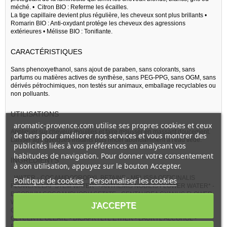
méché. • Citron BIO : Referme les écailles.
La tige capillaire devient plus régulière, les cheveux sont plus brillants •
Romarin BIO : Anti-oxydant protége les cheveux des agressions
extérieures • Mélisse BIO : Tonifiante.
CARACTÉRISTIQUES
Sans phenoxyethanol, sans ajout de paraben, sans colorants, sans
parfums ou matières actives de synthèse, sans PEG-PPG, sans OGM, sans
dérivés pétrochimiques, non testés sur animaux, emballage recyclables ou
non polluants.
UTILISATIONS
aromatic-provence.com utilise ses propres cookies et ceux
Appliquer sur cheveux mouillés et faire mousser en massant doucement.
de tiers pour améliorer nos services et vous montrer des
Laisser agir quelques instants puis rincer abondamment à l'eau tiède.
publicités liées à vos préférences en analysant vos
habitudes de navigation. Pour donner votre consentement
INGRÉDIENTS
à son utilisation, appuyez sur le bouton Accepter.
_WATER - COCAMIDOPROPYL BETAINE - MELISSA OFFICINALIS
Politique de cookies
Personnaliser les cookies
FLOWER/LEAF STEM WATER* - ANTHEMIS NOBILIS FLOWER WATER* -
DISODIUM COCOAMPHODIACETATE - CENTAUREA CYANUS FLOWER
WATER* - GLYCERIN - SODIUM COCOYL GLUTAMATE - KAOLIN -
J'ACCEPTE
GLYCERYL LAURATE - BENZYL ALCOHOL - COCOGLUCOSIDE -
GLYCERYL OLEATE - DICAPRYLYL ETHER - LAURYL ALCOHOL -
ERYTHRITOL - SODIUM CHLORIDE - ANTHOCYANINS -