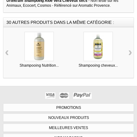
Urtekram Shampoing Aloe Vera Cheveux secs
- Non testé sur les
Animaux, Ecocert, Cosmos - Référencé sur Aromatic Provence.
30 AUTRES PRODUITS DANS LA MÊME CATÉGORIE :
‹
›
Shampooing Nutrition...
Shampooing cheveux...
S
PROMOTIONS
NOUVEAUX PRODUITS
MEILLEURES VENTES