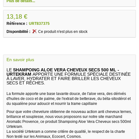
Plus de détails...
13,18 €
Référence :
URT837375
Disponibilité :
Ce produit n'est plus en stock
En savoir plus
LE
SHAMPOING ALOE VERA CHEVEUX SECS 500 ML -
URTEKRAM
APPORTE UNE FORMULE SPÉCIALE DESTINÉE
À LAVER, HYDRATER ET FAIRE BRILLER LES CHEVEUX
SECS ET RÊCHES.
La formule apporte une base lavante douce, de l'aloe vera, des dérivés
d'huiles de coco et de palme, de l'extrait de betterave, du béta-sitostérol et
du squalène pour adoucir et nourrir la trame capillaire
Pour que votre chevelure obtienne de nouveau action anti cheveux ternes,
brillance et souplesse, nous vous proposons sur notre site marchand
Aromatic Provence, ce produit Shampoing Aloe Vera Cheveux secs 500ml
Urtekram.
La société Urtekram a comme critère de qualité, le respect de la charte
Non testé sur les Animaux, Ecocert, Cosmos.