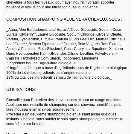
chevelure, à tous les niveaux, pour laver, nourrir, hydrater, apporter
brillance et vitalité pour une utilisation quasi quotidienne.
COMPOSITION SHAMPOING ALOE VERA CHEVEUX SECS :
_Aqua, Aloe Barbadensis Leaf Extract*, Coco-Glucoside, Sodium Coco-
Sulfate, Glycerin**, Lauryl Glucoside, Sodium Chloride, Glyceryl Oleate,
Parfum, Lysolecithin, Citrus Aurantium Dulcis Peel Oil*, Melissa Officinalis
Leaf Extract*, Mentha Piperita Leaf Extract*, Beta Vulgaris Root Extract,
Ascorbyl Palmitate, Beta-Sitosterol, Coco-Caprylate, Squalene, Xanthan
Gum, Hydrogenated Palm Glycerides Citrate, Lecithin, Polyglyceryl-4
Caprate, Hydrolyzed Corn Starch, Tocopherol, Limonene
* ingrédient issu de l'agriculture biologique
** ingrédient fabriqué à base d'ingrédients issus de l'agriculture biologique
100% du total des ingrédients est d'origine naturelle
13% du total des ingrédients est issu de l'agriculture biologique._
UTILISATIONS :
Conseillé pour l'entretien des cheveux secs et pour un usage quotidien.
Appliquer une noisette de shampoing sur des cheveux humidifiés, puis
faire mousser et enfin rincer soigneusement.
Procéder à un deuxième shampoing bio en laissant poser quelques
instants si besoin, sans oublier le soin après-shampooing pour cheveux
secs à faire par la suite