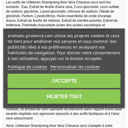
Les actifs de Urtekram Shampoing Aloe Vera Cheveux secs sont les
suivants : Eau, Extrait de feuille d'aloe vera, Coco-glucoside, coco-sulfate
de sodium, glycérine, Lauryl glucoside, chlorure de sodium, Oléate de
glycéryle, Parfum, Lysolécithine, Huile essentielle de zeste d'orange
douce, Extrait de feuille de mélisse, Extrait de menthe poivrée, Extrait de
betterave, Palmitate d'ascorbyle (ester des acides ascorbique et
palmitique), beta-Sitosterol (phytostérol), Coco-caprylate, Squalène,
gomme xanthane, Ester d'acide citrique et glycérides d'huile de palme
aromatic-provence.com utilise ses propres cookies et ceux
hydrogénées, Lécithine, caprate de polyglycéryl, Amidon de maïs
de tiers pour améliorer nos services et vous montrer des
hydrolysé, vitamine E, Limonène.
publicités liées à vos préférences en analysant vos
habitudes de navigation. Pour donner votre consentement
QUANTITE :
à son utilisation, appuyez sur le bouton Accepter.
500ml
Politique de cookies
Personnaliser les cookies
DESCRIPTION DE LA MARQUE
URTEKRAM
:
J'ACCEPTE
Les Plus de Urtekram :
Des matières premières végétales, ou des
matières premières naturelles, un concept de bien-être unique font que les
produits Urtekram sont d'excellents representants de l'hygiène capillaire
REJETER TOUT
bio.
Pour entretenir et laver les cheveux secs avec douceur, hydratation et
nutrition, ce produit de soin capillaire va intervenir dans l'apport d'une base
lavante végétale non agressive associée à des actifs lipidiques et à l'aloe
vera adoucissant.
Ainsi, Urtekram Shampoing Aloe Vera Cheveux secs s'adapte à votre