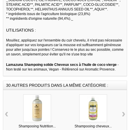
STEARIC ACID**, PALMITIC ACID**, PARFUM**, COCO-GLUCOSIDE**,
TOCOPHEROL**, HELIANTHUS ANNUUS SEED OIL**, AQUA**.
* ingrédients issus de l'agriculture biologique (23,8%)
** ingrédients d'origine naturelle (94,4%)._
UTILISATIONS :
Mouillez, appliquez sur l'ensemble du cuir chevelu, il n'est pas nécessaire
d'appliquer sur vos longueurs car la mousse est suffisamment généreuse
pour aller jusqu'aux pointes ! Conservez-le le plus au sec possible, comme
un savon, simplement pour éviter qu'il ne s'use trop vite
Lamazuna Shampoing solide Cheveux secs à l'huile de coco vierge
-
Non testé sur les animaux, Vegan - Référencé sur Aromatic Provence.
30 AUTRES PRODUITS DANS LA MÊME CATÉGORIE :
‹
›
Shampooing Nutrition...
Shampooing cheveux...
S