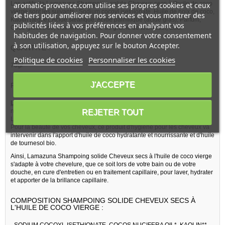
Les actifs de Lamazuna Shampoing solide Cheveux secs à l'huile de coco
aromatic-provence.com utilise ses propres cookies et ceux
vierge sont les suivants : Sodium cocoyl isethionate, Huile de noix de coco,
de tiers pour améliorer nos services et vous montrer des
Kaolin (argile), Acide stéarique, Acide palmitique (acide gras), Parfum,
publicités liées à vos préférences en analysant vos
Coco-glucoside, vitamine E, Huile de graine de tournesol, Eau.
habitudes de navigation. Pour donner votre consentement
à son utilisation, appuyez sur le bouton Accepter.
QUANTITE :
Politique de cookies
Personnaliser les cookies
70gr
J'ACCEPTE
PRESENTATION DE LA MARQUE
LAMAZUNA
:
Les Plus de Lamazuna :
Des actifs naturels végétaux, ou des actifs
naturels, une conception de bien-être unique font que les produits
REJETER TOUT
Lamazuna sont à la pointe de l'hygiène capillaire bio.
Pour la beauté de vos cheveux, ce produit d'hygiène pour les cheveux va
intervenir dans l'apport d'huile de coco hydratante et nourrissante et d'huile
de tournesol bio.
Ainsi, Lamazuna Shampoing solide Cheveux secs à l'huile de coco vierge
s'adapte à votre chevelure, que ce soit lors de votre bain ou de votre
douche, en cure d'entretien ou en traitement capillaire, pour laver, hydrater
et apporter de la brillance capillaire.
COMPOSITION SHAMPOING SOLIDE CHEVEUX SECS À
L'HUILE DE COCO VIERGE :
_SODIUM COCOYL ISETHIONATE, COCOS NUCIFERA OIL*, KAOLIN**,