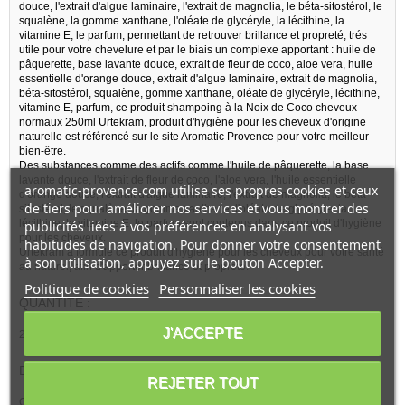
douce, l'extrait d'algue laminaire, l'extrait de magnolia, le béta-sitostérol, le
squalène, la gomme xanthane, l'oléate de glycéryle, la lécithine, la
vitamine E, le parfum, permettant de retrouver brillance et propreté, trés
utile pour votre chevelure et par le biais un complexe apportant : huile de
pâquerette, base lavante douce, extrait de fleur de coco, aloe vera, huile
essentielle d'orange douce, extrait d'algue laminaire, extrait de magnolia,
béta-sitostérol, squalène, gomme xanthane, oléate de glycéryle, lécithine,
vitamine E, parfum, ce produit shampoing à la Noix de Coco cheveux
normaux 250ml Urtekram, produit d'hygiène pour les cheveux d'origine
naturelle est référencé sur le site Aromatic Provence pour votre meilleur
bien-être.
Des substances comme des actifs comme l'huile de pâquerette, la base
lavante douce, l'extrait de fleur de coco, l'aloe vera, l'huile essentielle
aromatic-provence.com utilise ses propres cookies et ceux
d'orange douce, l'extrait d'algue laminaire, l'extrait de magnolia, le béta-
de tiers pour améliorer nos services et vous montrer des
sitostérol, le squalène, la gomme xanthane, l'oléate de glycéryle, la
lécithine, la vitamine E, le parfum sont contenus dans ce produit d'hygiène
publicités liées à vos préférences en analysant vos
pour les cheveux.
habitudes de navigation. Pour donner votre consentement
Urtekram a formulé ce produit d'hygiène pour les cheveux pour votre santé
à son utilisation, appuyez sur le bouton Accepter.
au naturel, afin d'apporter brillance et propreté.
Politique de cookies
Personnaliser les cookies
QUANTITE :
J'ACCEPTE
250ml
DESCRIPTION DE LA MARQUE
URTEKRAM
:
REJETER TOUT
Ce produit d'hygiène pour les cheveux est fabriqué avec un complexe