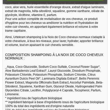
apportant : huile de pâquerette, base lavante douce, extrait de fleur de
coco, aloe vera, huile essentielle d'orange douce, extrait d'algue laminaire,
extrait de magnolia, béta-sitostérol, squalène, gomme xanthane, oléate de
glycéryle, lécithine, vitamine E, parfum.
Pour une action complète de revitalisation de vos cheveux, ce produit
d'hygiène pour les cheveux va améliorer la nutrition et l'hydratation de
votre cuir chevelu, en apportant également brillance et volume à votre
trame capillaire.
Ainsi, Urtekram shampoing à la Noix de Coco cheveux normaux s'adapte à
votre chevelure, à tous les niveaux, pour laver, hydrater, apporter brillance
et volume, tout en apaisant le cuir chevelu sensible.
COMPOSITION SHAMPOING À LA NOIX DE COCO CHEVEUX
NORMAUX :
_Aqua, Coco-Glucoside, Sodium Coco-Sulfate, Coconut Flower Sugar*,
Aloe Barbadensis Leaf Extract*, Lauryl Glucoside, Disodium Phosphate,
Potassium Chloride, Potassium Phosphate, Sodium Chloride, Citrus
Aurantium Dulcis Peel Oil*, Laminaria Digitata Extract*, Bellis Perennis
Flower Extract, Magnolia Officinalis Bark Extract, Ascorbyl Palmitate, Beta-
Sitosterol, Squalene, Xanthan Gum, Glyceryl Oleate, Hydrogenated Palm
Glycerides Citrate, Lecithin, Polyglyceryl-4 Caprate, Tocopherol, Parfum,
Limonene.
* ingrédient issu de l'agriculture biologique
** ingrédient fabriqué à base d'ingrédients issus de l'agriculture biologique
100% du total des ingrédients est d'origine naturelle
11% du total des ingrédients est issu de l'agriculture biologique._