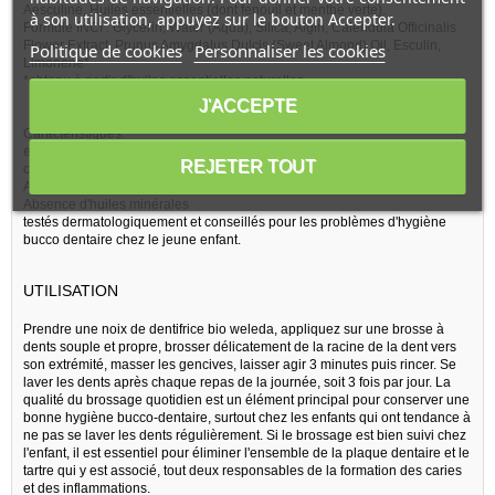
Aesculine, Huiles essentielles (dont fenouil et menthe verte).
à son utilisation, appuyez sur le bouton Accepter.
Formule INCI : Glycerin, Water (Aqua), Silica, Algin, Calendula Officinalis
Flower Extract, Prunus Amygdalus Dulcis (Sweet Almond) Oil, Esculin,
Politique de cookies
Personnaliser les cookies
Limonene*
*obtenu à partir d'huiles essentielles naturelles
J'ACCEPTE
Caractéristiques:
extraits écologiques d'excellente qualité, issues de cultures biologiques
REJETER TOUT
contrôlées
Absence d'adjuvants synthétiques (conservateurs, parfums et colorants).
Absence d'huiles minérales
testés dermatologiquement et conseillés pour les problèmes d'hygiène
bucco dentaire chez le jeune enfant.
UTILISATION
Prendre une noix de dentifrice bio weleda, appliquez sur une brosse à
dents souple et propre, brosser délicatement de la racine de la dent vers
son extrémité, masser les gencives, laisser agir 3 minutes puis rincer. Se
laver les dents après chaque repas de la journée, soit 3 fois par jour. La
qualité du brossage quotidien est un élément principal pour conserver une
bonne hygiène bucco-dentaire, surtout chez les enfants qui ont tendance à
ne pas se laver les dents régulièrement. Si le brossage est bien suivi chez
l'enfant, il est essentiel pour éliminer l'ensemble de la plaque dentaire et le
tartre qui y est associé, tout deux responsables de la formation des caries
et des inflammations.