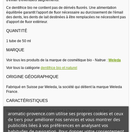
Ce dentifrice bio ne contient pas de dérivés fluorés. Une alimentation
équilibrée garantit l'apport de fluor nécessaire au durcissement de l'émail
des dents, les dents de lait destinées à être remplacées ne nécessitent pas
d'apport de fluor extérieur.
QUANTITÉ
1 tube de 50 ml
MARQUE
Voir tous les produits de la marque de cosmétique bio - Natrue :
Weleda
Voir tous la catégorie
dentifrice bio et naturel
ORIGINE GÉOGRAPHIQUE
Fabriqué en Suisse par Weleda, la société qui détient la marque Weleda
France.
CARACTÉRISTIQUES
Weleda dentifrice enfant est destiné à l'hygiène des dents de lait.
aromatic-provence.com utilise ses propres cookies et ceux
de tiers pour améliorer nos services et vous montrer des
COMPOSITION :
publicités liées à vos préférences en analysant vos
Glycérine, Eau, Acide silicique, Alginate de sodium, Extrait de calendula,
habitudes de navigation. Pour donner votre consentement