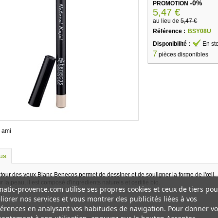
-0%
PROMOTION
5,47 €
au lieu de
5,47 €
Référence :
BSY08U
Disponibilité :
En st
7
pièces disponibles
 ami
lus
tour des yeux Blanc Benecos permet de dessiner et de souligner la forme de l'œil.
 la peau, il est composé d'ingrédients naturels et certifié bio.
atic-provence.com utilise ses propres cookies et ceux de tiers pou
É
iorer nos services et vous montrer des publicités liées à vos
érences en analysant vos habitudes de navigation. Pour donner vo