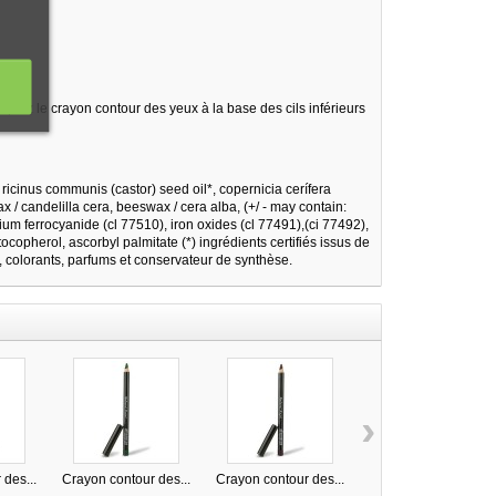
iquez le crayon contour des yeux à la base des cils inférieurs
ricinus communis (castor) seed oil*, copernicia cerífera
 / candelilla cera, beeswax / cera alba, (+/ - may contain:
um ferrocyanide (cl 77510), iron oxides (cl 77491),(ci 77492),
ocopherol, ascorbyl palmitate (*) ingrédients certifiés issus de
, colorants, parfums et conservateur de synthèse.
›
des...
Crayon contour des...
Crayon contour des...
Crayon contour des..