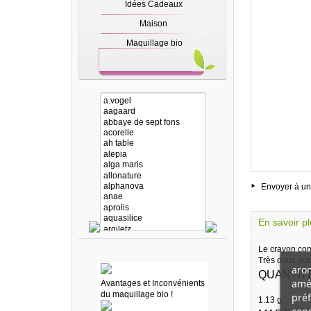
Idées Cadeaux
Maison
Maquillage bio
Envoyer à un
En savoir p
Le crayon con
Très doux pour
arom
QUANTIT
amél
Avantages et Inconvénients
du maquillage bio !
préf
1.13 g