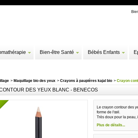
Bie
omathérapie
Bien-être Santé
Bébés Enfants
E
llage
>
Maquillage bio des yeux
>
Crayons à paupières kajal bio
>
Crayon cont
CONTOUR DES YEUX BLANC - BENECOS
N
Le crayon contour des y
forme de l'œil.
Très doux pour la peau, i
Plus de détails...