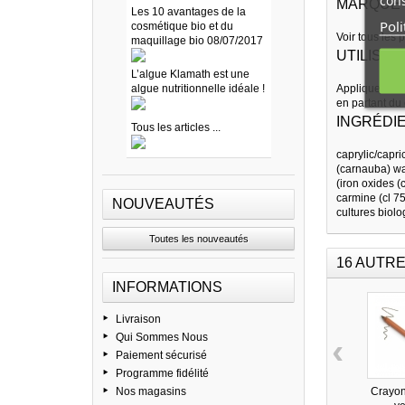
cons
MARQUE
Les 10 avantages de la
Poli
cosmétique bio et du
Voir tous les 
maquillage bio 08/07/2017
UTILISAT
L’algue Klamath est une
algue nutritionnelle idéale !
Appliquez déli
en partant du 
INGRÉDI
Tous les articles ...
caprylic/capri
(carnauba) wax
(iron oxides (
carmine (cl 75
NOUVEAUTÉS
cultures biol
Toutes les nouveautés
16 AUTRE
INFORMATIONS
Livraison
Qui Sommes Nous
‹
Paiement sécurisé
Programme fidélité
Nos magasins
Crayon