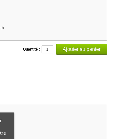
ock
Quantité :
r
tre