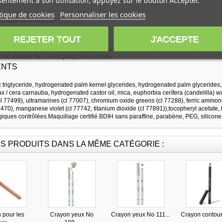
entement à son utilisation, appuyez sur le bouton Accepter.
tique de cookies
Personnaliser les cookies
produits de la marque :
Benecos
IONS
REJETER TOUT
J'ACCEPTE
catement le long des cils inférieurs ou supérieurs. Pour agrandir votre regard, appl
coin externe de l'oeil et jusqu'à son centre.
ENTS
c triglyceride, hydrogenated palm kernel glycerides, hydrogenated palm glycerides, 
 / cera carnauba, hydrogenated castor oil, mica, euphorbia cerífera (candelilla) wax
cl 77499), ultramarines (cl 77007), chromium oxide greens (cl 77288), ferric ammoni
470), manganese violet (cl 77742, titanium dioxide (cl 77891)),tocopheryl acetate, t
ogiques contrôlées.Maquillage certifié BDIH sans paraffine, parabène, PEG, silicone
S PRODUITS DANS LA MÊME CATÉGORIE :
 pour les
Crayon yeux No
Crayon yeux No 111...
Crayon contour 