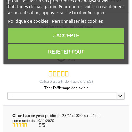
publicités liées à vos préférences en analysant vos
Benecos Crayon contour des yeux noir 1.13g - BDIH, Vegan - Référencé
habitudes de navigation. Pour donner votre consentement
sur Aromatic Provence.
à son utilisation, appuyez sur le bouton Accepter.
Politique de cookies
Personnaliser les cookies
Voir l'attestation de confiance
J'ACCEPTE
Avis soumis à un contrôle
5
REJETER TOUT
/5
Calculé à partir de
4
avis client(s)
Trier l'affichage des avis :
---
Client anonyme
publié le 23/11/2020
suite à une
commande du 10/11/2020
5/5