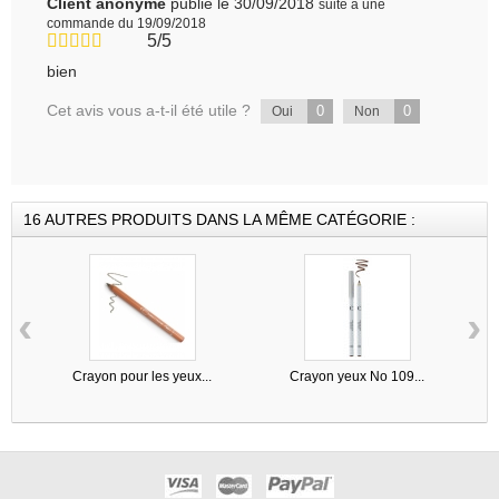
Client anonyme
publié le 30/09/2018
suite à une
commande du 19/09/2018
5/5
bien
Cet avis vous a-t-il été utile ?
0
0
Oui
Non
16 AUTRES PRODUITS DANS LA MÊME CATÉGORIE :
‹
›
Crayon pour les yeux...
Crayon yeux No 109...