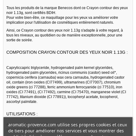
Tous les produits de la marque Benecos dont ce Crayon contour des yeux
noir 1.13g, sont certifiés BDIH.
Pour votre bien-être, ce maquillage pour les yeux va améliorer votre
implication pour l'utilisation de cosmétiques entièrement naturels.
Ainsi, ce Crayon contour des yeux noir 1.13g s'adapte à votre regard, à
tous les niveaux, au quotidien ou de manière exceptionnelle, pour une
sortie de soirée.
COMPOSITION CRAYON CONTOUR DES YEUX NOIR 1.13G :
Capryliccapric triglyceride, hydrogenated palm kernel glycerides,
hydrogenated palm glycerides, ricinus communis (castor) seed oil*,
copernicia cerifera (carnauba) wax cera carnauba, hydrogenated castor
oil, contain (iron oxides (CI77499), ultramarines (CI77007), chromium
oxide greens (ci 77288), ferric ammonium ferrocyanide (ci 77510), iron
oxides (CI 77491), (CI 77492), carmine (CI 75470), manganese violet (CI
77742), titanium dioxide (CI 77891)), tocopheryl acetate, tocopherol,
ascorbyl palmitate.
UTILISATIONS :
aromatic-provence.com utilise ses propres cookies et ceux
Après la toilette quotidienne, utiliser ce
crayon contour des yeux Benecos
sur une peau propre et sèche.
de tiers pour améliorer nos services et vous montrer des