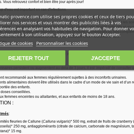
s. Vous retrouvez confort et bien être jour après jour!
p d'eau est important en cas d'infections.
atic-provence.com utilise ses propres cookies et ceux de tiers pou
ure est spécialisée dans la production de compléments alimentaires et cosmétique
iorer nos services et vous montrer des publicités liées à vos
 produits certifiés bio et 100% naturels destinés à la beauté, le bien-être et les so
d’argan,… les produits Fleurance Nature vous assurent une qualité optimale et vous
érences en analysant vos habitudes de navigation. Pour donner vo
é. Vous ferez le plein de vitamines avec nos produits cosmétiques ou nos complém
entement à son utilisation, appuyez sur le bouton Accepter.
 Retrouvez toutes les solutions naturelles et douces chez Fleurance nature.
tique de cookies
Personnaliser les cookies
ON :
primés au cours du petit-déjeuner le 1er jour et 2 comprimés les 2 jours suivants. 
REJETER TOUT
J'ACCEPTE
rinaires persistent ou augmentent au-delà de 3 jours, il est impératif de consulter
ent recommandé aux femmes régulièrement sujettes à des inconforts urinaires.
s alimentaires doivent être utilisés dans le cadre d’un mode de vie sain et d’un ré
portée des enfants.
 doses conseillées.
ux femmes enceintes ou allaitantes, et aux enfants de moins de 18 ans.
ION :
rimés
:
mités fleuries de Callune (
Calluna vulgaris
)* 500 mg, extrait de fruits de cranberry 
losella
)* 250 mg, antiagglomérants (citrate de calcium, carbonate de magnésium, talc
ntana
)* 15 mg.