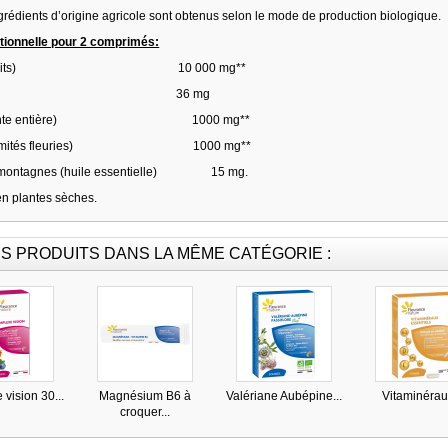
rédients d’origine agricole sont obtenus selon le mode de production biologique.
itionnelle pour 2 comprimés:
ry (fruits) 10 000 mg**
t PACs 36 mg
e (plante entière) 1000 mg**
(sommités fleuries) 1000 mg**
es montagnes (huile essentielle) 15 mg.
en plantes sèches.
S PRODUITS DANS LA MÊME CATÉGORIE :
vision 30...
Magnésium B6 à
Valériane Aubépine...
Vitaminéraux
croquer...