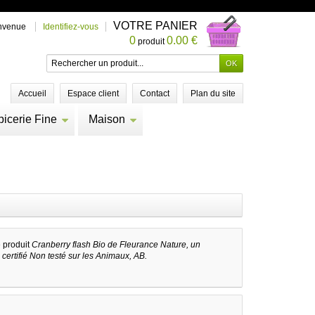
VOTRE PANIER
nvenue
Identifiez-vous
0
0.00 €
produit
Accueil
Espace client
Contact
Plan du site
picerie Fine
Maison
e produit
Cranberry flash Bio de Fleurance Nature, un
ertifié Non testé sur les Animaux, AB.