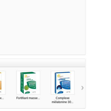
›
...
Fortifiant masse...
Complexe
Magnésium marin B
mélatonine 30...
60...