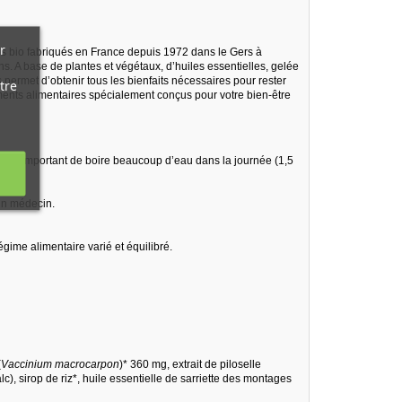
r
s bio fabriqués en France depuis 1972 dans le Gers à
ins. A base de plantes et végétaux, d’huiles essentielles, gelée
 permet d’obtenir tous les bienfaits nécessaires pour rester
tre
ents alimentaires spécialement conçus pour votre bien-être
Il est important de boire beaucoup d’eau dans la journée (1,5
 un médecin.
gime alimentaire varié et équilibré.
(
Vaccinium macrocarpon
)* 360 mg, extrait de piloselle
), sirop de riz*, huile essentielle de sarriette des montages