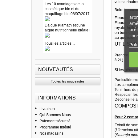
voies urinaire
Les 10 avantages de la
cosmétique bio et du
Boire beaucou
maquillage bio 08/07/2017
arom
Fleurance Nat
amél
Fleurance. Des
L’algue Klamath est une
royale, huile 
préf
algue nutritionnelle idéale !
en bonne sant
cons
au quotidien.
Poli
Tous les articles ...
UTILISATI
Prendre 3 com
à 2L).
NOUVEAUTÉS
Si les gênes u
Particulièrem
Toutes les nouveautés
Les complément
Tenir hors de 
Respecter les
INFORMATIONS
Déconseillé a
COMPOSIT
Livraison
Qui Sommes Nous
Pour 2 comp
Paiement sécurisé
Extrait de som
Programme fidélité
(
Hieracium pi
Nos magasins
(
Satureja mo