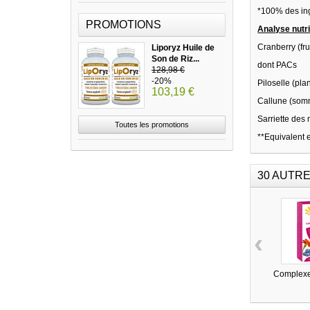
*100% des ing
PROMOTIONS
Analyse nutr
Cranber
Liporyz Huile de
Son de Riz...
don
128,98 €
-20%
Pilosell
103,19 €
Callune 
Sarriette d
Toutes les promotions
**Equivalent 
30 AUTRE
‹
Complexe 