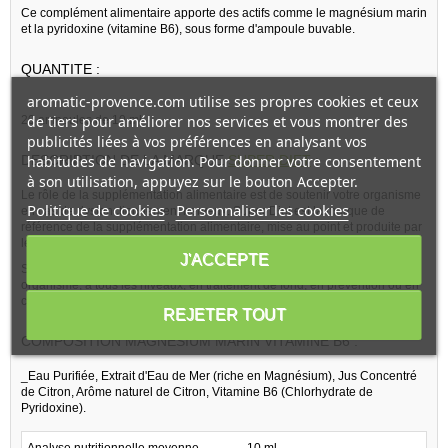
Ce complément alimentaire apporte des actifs comme le magnésium marin
et la pyridoxine (vitamine B6), sous forme d'ampoule buvable.
QUANTITE :
aromatic-provence.com utilise ses propres cookies et ceux
de tiers pour améliorer nos services et vous montrer des
20 ampoules de 10 ml
publicités liées à vos préférences en analysant vos
DESCRIPTION DE LA MARQUE
SUPER DIET
:
habitudes de navigation. Pour donner votre consentement
à son utilisation, appuyez sur le bouton Accepter.
Le rôle de la supplémentation alimentaire est de soutenir votre organisme
Politique de cookies
Personnaliser les cookies
en cas de dysfonctionnement nerveux. Super Diet est la marque de
référence de la supplémentation alimentaire, mise au point et produite par
les Laboratoires Super Diet, sis en France.
J'ACCEPTE
Super Diet Magnésium Marin Vitamine B6 permet d'équilibrer votre
organisme, à tous les niveaux, en traitement de fond, en prévention ou en
cure.
REJETER TOUT
COMPOSITION MAGNÉSIUM MARIN VITAMINE B6 :
_Eau Purifiée, Extrait d'Eau de Mer (riche en Magnésium), Jus Concentré
de Citron, Arôme naturel de Citron, Vitamine B6 (Chlorhydrate de
Pyridoxine).
Analyse nutritionnelle moyenne
10 ml