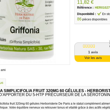
11,82 €
Référence :
HER01027
Disponibilité :
En st
86
pièces disponibles
1
avis
Voir les avis
 ami
lus
A SIMPLICIFOLIA FRUIT 320MG 60 GÉLULES - HERBORIS
D'APPORTER DU 5-HTP PRÉCURSEUR DE LA SÉROTONIN
licifolia fruit 320mg 60 gélules Herboristerie De Paris a le statut complément alimen
ychique. Votre équilibre nerveux va retrouver tonus et vitalité grâce à des actifs vé