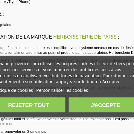
ydroxyTryptoPhane).
 :
gétales
ATION DE LA MARQUE
HERBORISTERIE DE PARIS
:
 supplémentation alimentaire est d'équilibrer votre système nerveux en cas de déséq
ntation alimentaire, mise au point et produite par les Laboratoires Herboristerie D
De Paris Griffonia simplicifolia fruit 320mg permet d'équilibrer votre système nerveux
atic-provence.com utilise ses propres cookies et ceux de tiers pou
n.
iorer nos services et vous montrer des publicités liées à vos
érences en analysant vos habitudes de navigation. Pour donner vo
ION GRIFFONIA SIMPLICIFOLIA FRUIT 320MG :
entement à son utilisation, appuyez sur le bouton Accepter.
ffonia simplicifolia) poudre micronisée 320mg par gélule, gélule d'origine végétale 
tique de cookies
Personnaliser les cookies
 sont pas irradiées, et ne présentent pas d'additifs.
REJETER TOUT
J'ACCEPTE
ONS :
lules midi et soir à avaler avec un verre d'eau au cours des repas. Il est possible 
r le moral.
 à renouveler un 2 ème mois