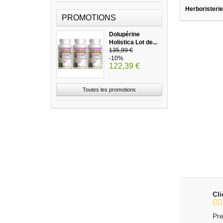
Herboristerie
PROMOTIONS
Dolupérine
Holistica Lot de...
135,99 €
-10%
122,39 €
Toutes les promotions
Cl
Pre