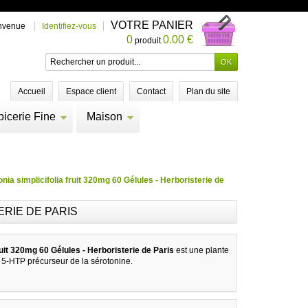
VOTRE PANIER
nvenue
Identifiez-vous
0
0.00 €
produit
Accueil
Espace client
Contact
Plan du site
picerie Fine
Maison
onia simplicifolia fruit 320mg 60 Gélules - Herboristerie de
ERIE DE PARIS
fruit 320mg 60 Gélules - Herboristerie de Paris
est une plante
 5-HTP précurseur de la sérotonine.