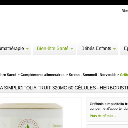
Bie
omathérapie
Bien-être Santé
Bébés Enfants
E
être Santé
>
Compléments alimentaires
>
Stress - Sommeil - Nervosité
>
Griff
A SIMPLICIFOLIA FRUIT 320MG 60 GÉLULES - HERBORIST
Griffonia simplicifolia 
qui permet d'apporter du
Plus de détails...