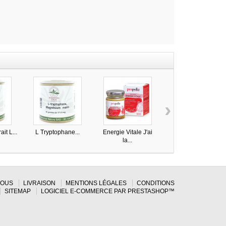
›
ait L...
L Tryptophane...
Energie Vitale J'ai
Aubépine bio 120...
la...
NOUS
LIVRAISON
MENTIONS LÉGALES
CONDITIONS
SITEMAP
LOGICIEL E-COMMERCE PAR PRESTASHOP™