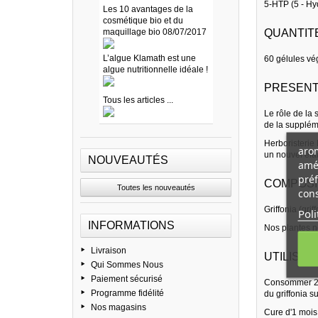
5-HTP (5 - H
Les 10 avantages de la
cosmétique bio et du
maquillage bio 08/07/2017
QUANTITE
L’algue Klamath est une
60 gélules vé
algue nutritionnelle idéale !
PRESENT
Tous les articles ...
Le rôle de la
de la suppléme
Herboristerie 
arom
un nouvel éla
NOUVEAUTÉS
amél
préf
COMPOSIT
Toutes les nouveautés
cons
Griffonia (gri
Poli
INFORMATIONS
Nos plantes ne
Livraison
UTILISATI
Qui Sommes Nous
Paiement sécurisé
Consommer 2 gé
Programme fidélité
du griffonia su
Nos magasins
Cure d'1 mois