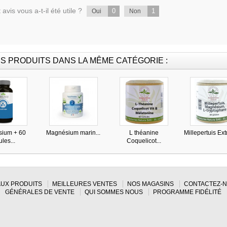
 avis vous a-t-il été utile ?
0
1
Oui
Non
S PRODUITS DANS LA MÊME CATÉGORIE :
ium + 60
Magnésium marin...
L théanine
Millepertuis Extr
ules...
Coquelicot...
UX PRODUITS
MEILLEURES VENTES
NOS MAGASINS
CONTACTEZ-
GÉNÉRALES DE VENTE
QUI SOMMES NOUS
PROGRAMME FIDÉLITÉ